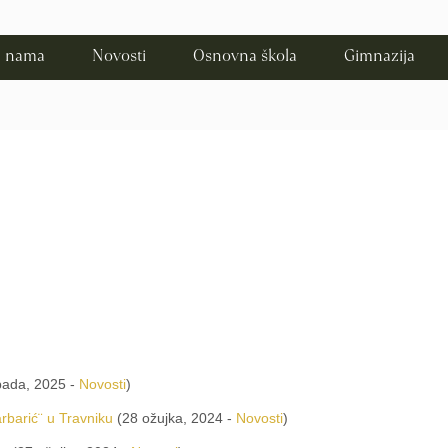
 nama
Novosti
Osnovna škola
Gimnazija
pada, 2025 -
Novosti
)
barić¨ u Travniku
(28 ožujka, 2024 -
Novosti
)