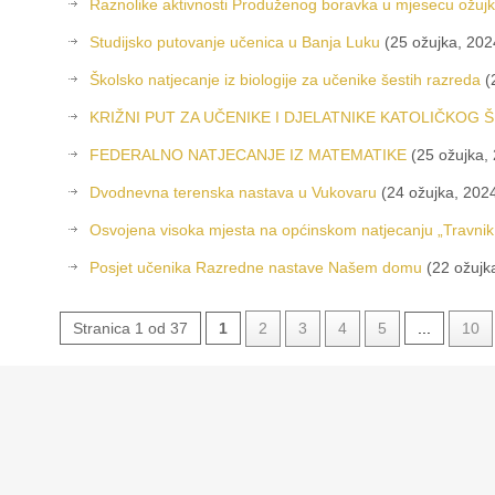
Raznolike aktivnosti Produženog boravka u mjesecu ožuj
Studijsko putovanje učenica u Banja Luku
(25 ožujka, 202
Školsko natjecanje iz biologije za učenike šestih razreda
(
KRIŽNI PUT ZA UČENIKE I DJELATNIKE KATOLIČKOG Š
FEDERALNO NATJECANJE IZ MATEMATIKE
(25 ožujka,
Dvodnevna terenska nastava u Vukovaru
(24 ožujka, 202
Osvojena visoka mjesta na općinskom natjecanju „Travnik,
Posjet učenika Razredne nastave Našem domu
(22 ožujk
Stranica 1 od 37
1
2
3
4
5
...
10