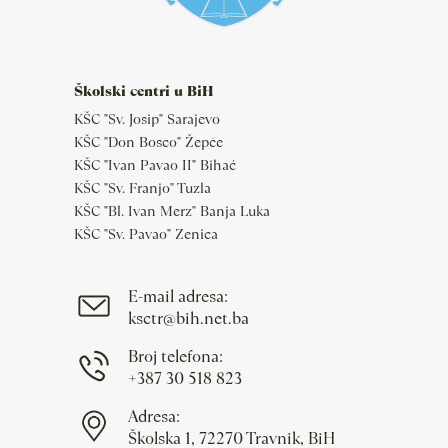
Školski centri u BiH
KŠC "Sv. Josip" Sarajevo
KŠC "Don Bosco" Žepče
KŠC "Ivan Pavao II" Bihać
KŠC "Sv. Franjo" Tuzla
KŠC "Bl. Ivan Merz" Banja Luka
KŠC "Sv. Pavao" Zenica
E-mail adresa:
ksctr@bih.net.ba
Broj telefona:
+387 30 518 823
Adresa:
Školska 1, 72270 Travnik, BiH