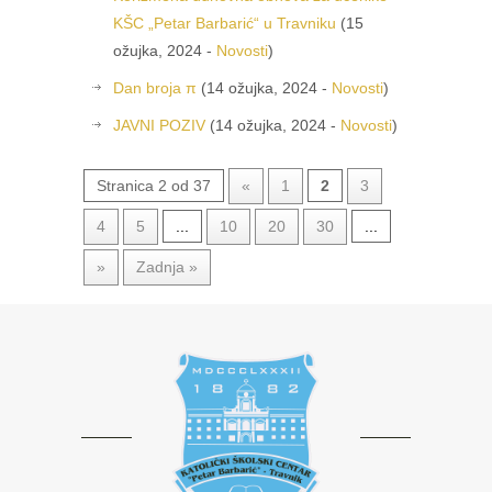
KŠC „Petar Barbarić“ u Travniku
(15
ožujka, 2024 -
Novosti
)
Dan broja π
(14 ožujka, 2024 -
Novosti
)
JAVNI POZIV
(14 ožujka, 2024 -
Novosti
)
Stranica 2 od 37
«
1
2
3
4
5
...
10
20
30
...
»
Zadnja »