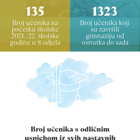
135
1323
Broj učenika na
Broj učenika koji
početku školske
su završili
2021./22. školske
gimnaziju od
godine u 8 odjela
osnutka do sada
Broj učenika s odličnim
uspjehom iz svih nastavnih