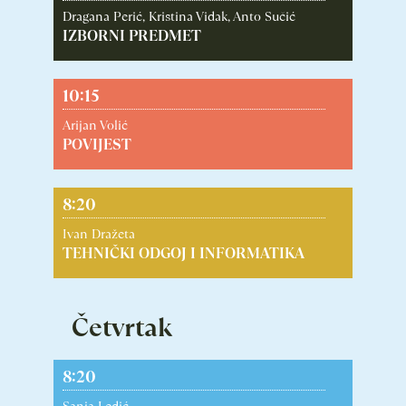
Dragana Perić, Kristina Vidak, Anto Sučić
IZBORNI PREDMET
10:15
Arijan Volić
POVIJEST
8:20
Ivan Dražeta
TEHNIČKI ODGOJ I INFORMATIKA
Četvrtak
8:20