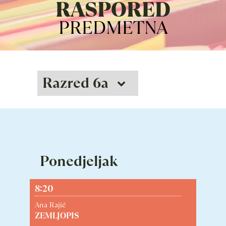
RASPORED
PREDMETNA
Ponedjeljak
8:20
Ana Rajić
ZEMLJOPIS