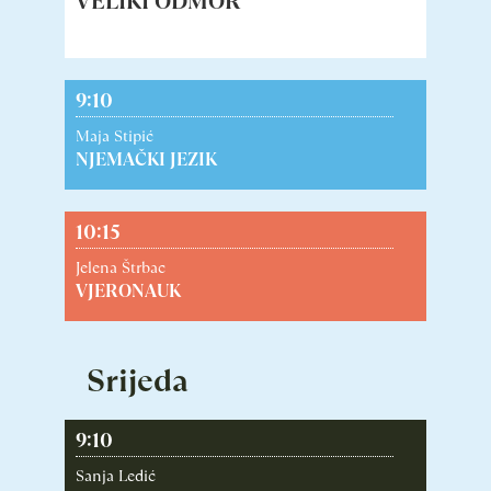
VELIKI ODMOR
9:10
Maja Stipić
NJEMAČKI JEZIK
10:15
Jelena Štrbac
VJERONAUK
Srijeda
9:10
Sanja Ledić