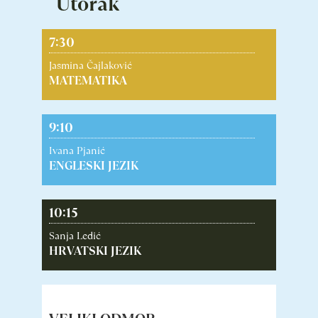
Utorak
7:30
Jasmina Čajlaković
MATEMATIKA
9:10
Ivana Pjanić
ENGLESKI JEZIK
10:15
Sanja Ledić
HRVATSKI JEZIK