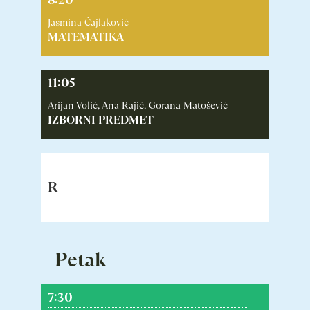
Jasmina Čajlaković
MATEMATIKA
11:05
Arijan Volić, Ana Rajić, Gorana Matošević
IZBORNI PREDMET
11:55
R
Petak
7:30