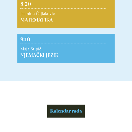
8:20
Jasmina Čajlaković
MATEMATIKA
9:10
Maja Stipić
NJEMAČKI JEZIK
Kalendar rada