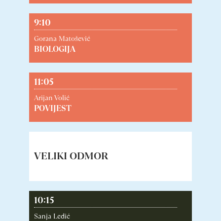
9:10
Gorana Matošević
BIOLOGIJA
11:05
Arijan Volić
POVIJEST
9:55 – 10:15
VELIKI ODMOR
10:15
Sanja Ledić