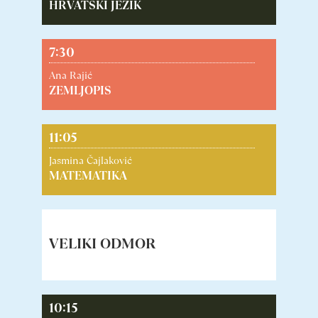
HRVATSKI JEZIK
7:30
Ana Rajić
ZEMLJOPIS
11:05
Jasmina Čajlaković
MATEMATIKA
VELIKI ODMOR
10:15