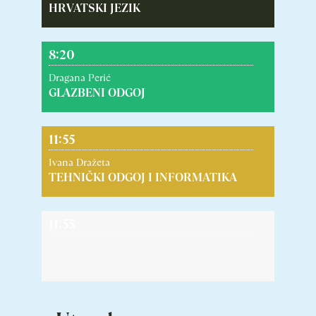
HRVATSKI JEZIK
8:20
Dragana Perić
GLAZBENI ODGOJ
11:55
Ivana Dražeta
TEHNIČKI ODGOJ I INFORMATIKA
11:55
–