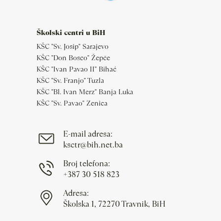
Školski centri u BiH
KŠC "Sv. Josip" Sarajevo
KŠC "Don Bosco" Žepče
KŠC "Ivan Pavao II" Bihać
KŠC "Sv. Franjo" Tuzla
KŠC "Bl. Ivan Merz" Banja Luka
KŠC "Sv. Pavao" Zenica
E-mail adresa:
ksctr@bih.net.ba
Broj telefona:
+387 30 518 823
Adresa:
Školska 1, 72270 Travnik, BiH