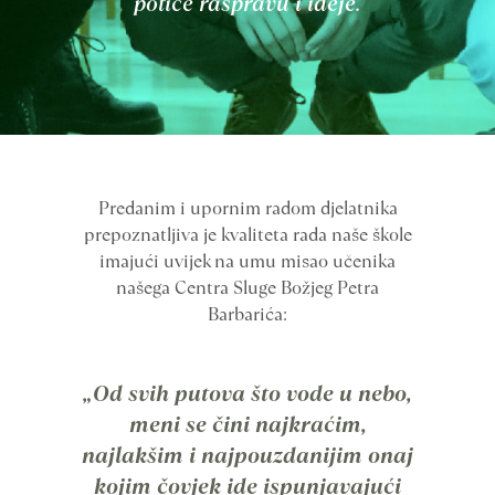
potiče raspravu i ideje.
Predanim i upornim radom djelatnika
prepoznatljiva je kvaliteta rada naše škole
imajući uvijek na umu misao učenika
našega Centra Sluge Božjeg Petra
Barbarića:
„Od svih putova što vode u nebo,
meni se čini najkraćim,
najlakšim i najpouzdanijim onaj
kojim čovjek ide ispunjavajući