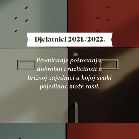
Djelatnici 2021./2022.
Promicanje poštovanja,
dobrobiti i različitosti u
brižnoj zajednici u kojoj svaki
pojedinac može rasti.