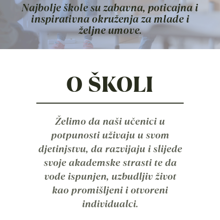
Najbolje škole su zabavna, poticajna i
inspirativna okruženja za mlade i
željne umove.
O ŠKOLI
Želimo da naši učenici u
potpunosti uživaju u svom
djetinjstvu, da razvijaju i slijede
svoje akademske strasti te da
vode ispunjen, uzbudljiv život
kao promišljeni i otvoreni
individualci.