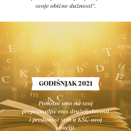
svoje obične dužnosti“.
GODIŠNJAK 2021
Ponosni smo na svoj
prepoznatljiv etos druželjubivosti
i predanost svih u KŠC-ovoj
obitelji.