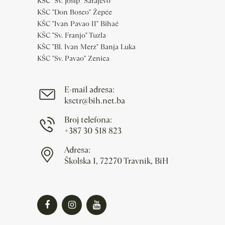
KŠC "Sv. Josip" Sarajevo
KŠC "Don Bosco" Žepče
KŠC "Ivan Pavao II" Bihać
KŠC "Sv. Franjo" Tuzla
KŠC "Bl. Ivan Merz" Banja Luka
KŠC "Sv. Pavao" Zenica
E-mail adresa:
ksctr@bih.net.ba
Broj telefona:
+387 30 518 823
Adresa:
Školska 1, 72270 Travnik, BiH