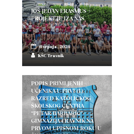
JOŠ JEDAN ERASMUS +
PROJEKT JE IZA NAS
6 srpnja, 2026
KŠC Travnik
POPIS PRIMLJENIH
UČENIKA U PRVI (I.)
RAZRED KATOLIČKOG
ŠKOLSKOG CENTRA
“PETAR BARBARIĆ”-
GIMNAZIJA TRAVNIK NA
PRVOM UPISNOM ROKU U