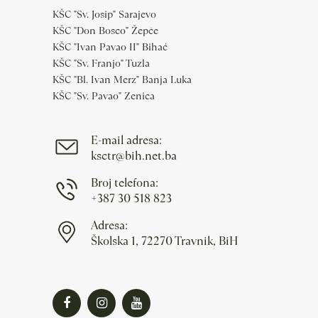
KŠC "Sv. Josip" Sarajevo
KŠC "Don Bosco" Žepče
KŠC "Ivan Pavao II" Bihać
KŠC "Sv. Franjo" Tuzla
KŠC "Bl. Ivan Merz" Banja Luka
KŠC "Sv. Pavao" Zenica
E-mail adresa:
ksctr@bih.net.ba
Broj telefona:
+387 30 518 823
Adresa:
Školska 1, 72270 Travnik, BiH