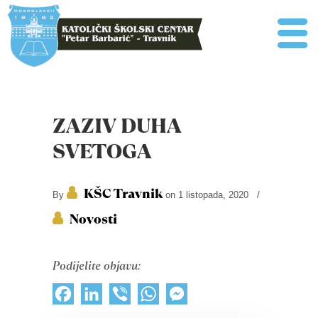
ZAZIV DUHA
SVETOGA
KŠC Travnik
By
on 1 listopada, 2020
/
Novosti
Podijelite objavu:
Facebook
LinkedIn
Viber
WhatsApp
Messenger