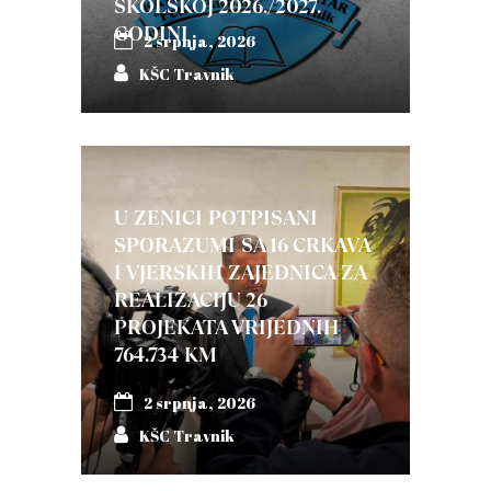
ŠKOLSKOJ 2026./2027.
GODINI
2 srpnja, 2026
KŠC Travnik
U ZENICI POTPISANI
SPORAZUMI SA 16 CRKAVA
I VJERSKIH ZAJEDNICA ZA
REALIZACIJU 26
PROJEKATA VRIJEDNIH
764.734 KM
2 srpnja, 2026
KŠC Travnik