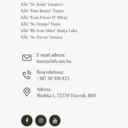
KŠC "Sv. Josip" Sarajevo
KŠC "Don Bosco" Žepče
KŠC "Ivan Pavao II" Bihać
KŠC "Sv. Franjo" Tuzla
KŠC "Bl. Ivan Merz" Banja Luka
KŠC "Sv. Pavao" Zenica
E-mail adresa:
ksctr@bih.net.ba
Broj telefona:
+387 30 518 823
Adresa:
Školska 1, 72270 Travnik, BiH