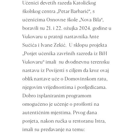
Učenici devetih razeda Katoličkog
školskog centra „Petar Barbarić“, s
učenicima Osnovne škole „Nova Bila“,
boravili su 21. i 22. ožujka 2024. godine u
Vukovaru u pratnji nastavnika Ante
Sučića i Ivane Zekić. U sklopu projekta
„Posjet učenika završnih razreda iz BiH
Vukovaru“ imali su dvodnevnu terensku
nastavu iz Povijesti s ciljem da kroz ovaj
oblik nastave uče o Domovinskom ratu,
njegovim vrijednostima i posljedicama.
Dobro isplaniranim programom
omogućeno je učenje o prošlosti na
autentičnim mjestima. Prvog dana
posjeta, nakon ručka u restoranu Istra,
imali su predavanje na temu: