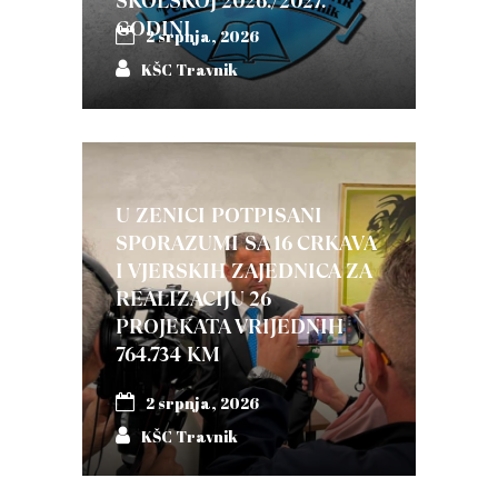
ŠKOLSKOJ 2026./2027.
GODINI
2 srpnja, 2026
KŠC Travnik
U ZENICI POTPISANI
SPORAZUMI SA 16 CRKAVA
I VJERSKIH ZAJEDNICA ZA
REALIZACIJU 26
PROJEKATA VRIJEDNIH
764.734 KM
2 srpnja, 2026
KŠC Travnik