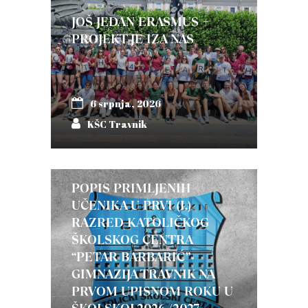
JOŠ JEDAN ERASMUS +
PROJEKT JE IZA NAS
6 srpnja, 2026
KŠC Travnik
POPIS PRIMLJENIH
UČENIKA U PRVI (I.)
RAZRED KATOLIČKOG
ŠKOLSKOG CENTRA
“PETAR BARBARIĆ”-
GIMNAZIJA TRAVNIK NA
PRVOM UPISNOM ROKU U