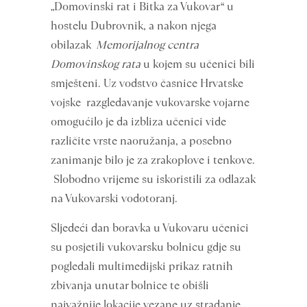
„Domovinski rat i Bitka za Vukovar“ u
hostelu Dubrovnik, a nakon njega
obilazak
Memorijalnog centra
Domovinskog rata
u kojem su učenici bili
smješteni. Uz vodstvo časnice Hrvatske
vojske razgledavanje vukovarske vojarne
omogućilo je da izbliza učenici vide
različite vrste naoružanja, a posebno
zanimanje bilo je za zrakoplove i tenkove.
Slobodno vrijeme su iskoristili za odlazak
na Vukovarski vodotoranj.
Sljedeći dan boravka u Vukovaru učenici
su posjetili vukovarsku bolnicu gdje su
pogledali multimedijski prikaz ratnih
zbivanja unutar bolnice te obišli
najvažnije lokacije vezane uz stradanje