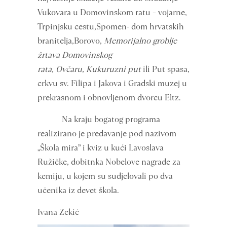
Vukovara u Domovinskom ratu – vojarne,
Trpinjsku cestu
,
Spomen- dom hrvatskih
branitelja,Borovo,
Memorijalno groblje
žrtava Domovinskog
rata
,
Ovčaru
,
Kukuruzni put
ili Put spasa,
crkvu sv. Filipa i Jakova i Gradski muzej u
prekrasnom i obnovljenom dvorcu Eltz.
Na kraju bogatog programa
realizirano je predavanje pod nazivom
„Škola mira” i kviz u kući Lavoslava
Ružičke, dobitnka Nobelove nagrade za
kemiju, u kojem su sudjelovali po dva
učenika iz devet škola.
Ivana Zekić