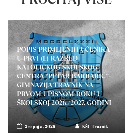
POPIS PRIMLJENIH UČENIKA
U PRVI (I.) RAZRED
KATOLIČKOG ŠKOLSKOG
CENTRA “PETAR BARBARIĆ”-
GIMNAZIJA TRAVNIK NA
PRVOM UPISNOM ROKU U
ŠKOLSKOJ 2026./2027. GODINI
2 srpnja, 2026
KŠC Travnik