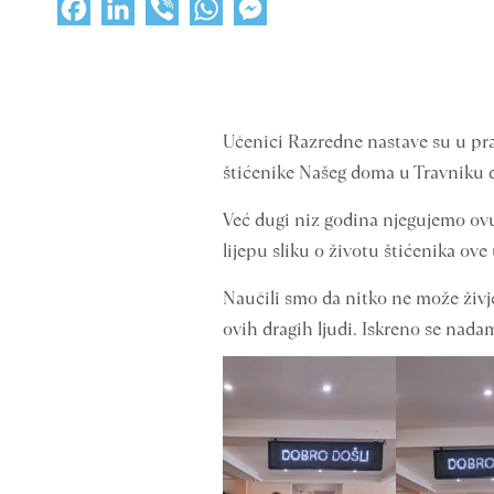
Facebook
LinkedIn
Viber
WhatsApp
Messenger
Učenici Razredne nastave su u pratn
štićenike Našeg doma u Travniku 
Već dugi niz godina njegujemo ovu 
lijepu sliku o životu štićenika ove
Naučili smo da nitko ne može živje
ovih dragih ljudi. Iskreno se nadam