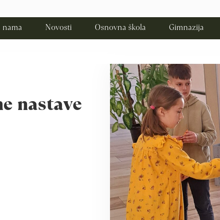
 nama
Novosti
Osnovna škola
Gimnazija
ne nastave