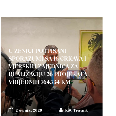
U ZENICI POTPISANI
SPORAZUMI SA 16 CRKAVA I
VJERSKIH ZAJEDNICA ZA
REALIZACIJU 26 PROJEKATA
VRIJEDNIH 764.734 KM
2 srpnja, 2026
KŠC Travnik