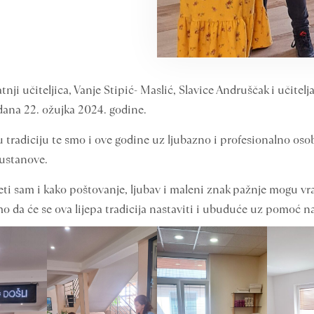
ji učiteljica, Vanje Stipić- Maslić, Slavice Andruščak i učitelja
dana 22. ožujka 2024. godine.
tradiciju te smo i ove godine uz ljubazno i profesionalno osoblj
 ustanove.
ti sam i kako poštovanje, ljubav i maleni znak pažnje mogu vrat
o da će se ova lijepa tradicija nastaviti i ubuduće uz pomoć na