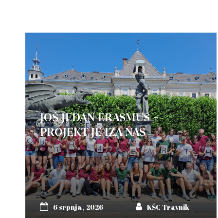
JOŠ JEDAN ERASMUS +
PROJEKT JE IZA NAS
6 srpnja, 2026
KŠC Travnik