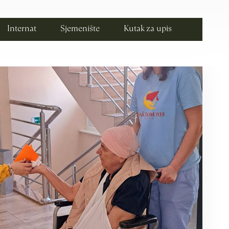
Internat
Sjemenište
Kutak za upis