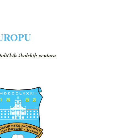
EUROPU
toličkih školskih centara