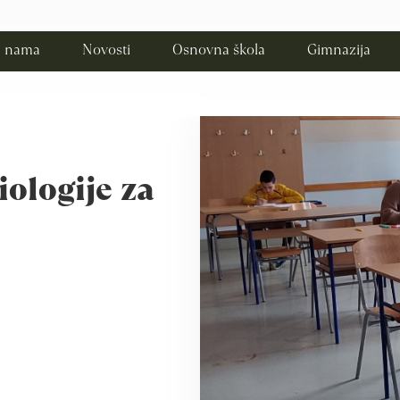
 nama
Novosti
Osnovna škola
Gimnazija
iologije za