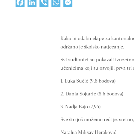
Facebook
LinkedIn
Viber
WhatsApp
Messenger
Kako bi odabir ekipe za kantonalno
održano je školsko natjecanje.
Svi sudionici su pokazali izuzetno
učenicima koji su osvojili prva tri
1. Luka Sučić (9,8 bodova)
2. Dania Sojtarić (8,6 bodova)
3. Nadja Bajo (7,95)
Sve što još možemo reći je: sretno,
Natalija Milisav Heraković