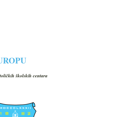
EUROPU
toličkih školskih centara