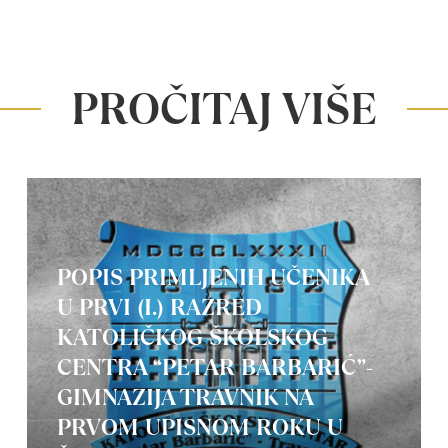
PROČITAJ VIŠE
POPIS PRIMLJENIH UČENIKA
U PRVI (I.) RAZRED
KATOLIČKOG ŠKOLSKOG
CENTRA “PETAR BARBARIĆ”-
GIMNAZIJA TRAVNIK NA
PRVOM UPISNOM ROKU U