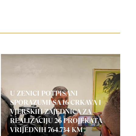
U ZENICI POTPISANI
SPORAZUMI SA 16 CRKAVA I
VJERSKIH ZAJEDNICA ZA
REALIZACIJU 26 PROJEKATA
VRIJEDNIH 764.734 KM