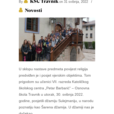
KŠC Travnik
By
on 31 svibnja, 2022
/
Novosti
U sklopu nastave predmeta povijest religija
predviđen je i posjet vjerskim objektima. Tom
prigodom su učenici VII. razreda Katoličkog
školskog centra „Petar Barbarić“ – Osnovna
škola Travnik u utorak, 30. svibnja 2022.
godine, posjetili džamiju Sulejmaniju, u narodu
poznatiju kao Šarena džamija. U džamiji nas je
dočekao