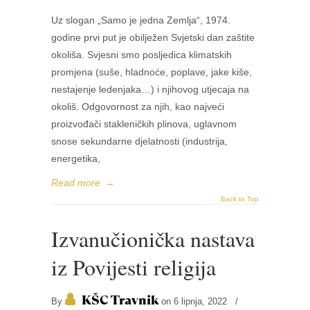
Uz slogan „Samo je jedna Zemlja“, 1974.
godine prvi put je obilježen Svjetski dan zaštite
okoliša. Svjesni smo posljedica klimatskih
promjena (suše, hladnoće, poplave, jake kiše,
nestajenje ledenjaka…) i njihovog utjecaja na
okoliš. Odgovornost za njih, kao najveći
proizvođači stakleničkih plinova, uglavnom
snose sekundarne djelatnosti (industrija,
energetika,
Read more
→
Back to Top
Izvanučionička nastava
iz Povijesti religija
KŠC Travnik
By
on 6 lipnja, 2022
/