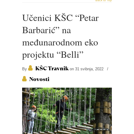
Back to Top
Učenici KŠC “Petar
Barbarić” na
međunarodnom eko
projektu “Belli”
KŠC Travnik
By
on 31 svibnja, 2022
/
Novosti