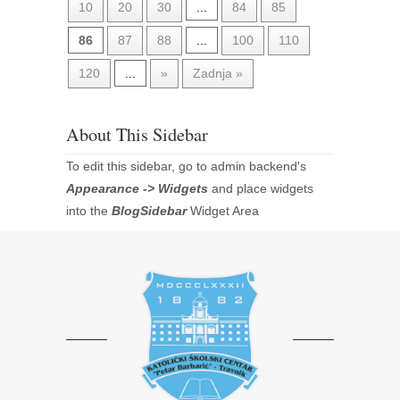
10
20
30
...
84
85
86
87
88
...
100
110
120
...
»
Zadnja »
About This Sidebar
To edit this sidebar, go to admin backend's
Appearance -> Widgets
and place widgets
into the
BlogSidebar
Widget Area