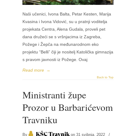
Naši učenici, Ivona Balta, Petar Kesten, Marija
Kvasina i Ivona Vidović, su u pratnji voditelja
projekata Centra, Alena Gudala, proveli pet
dana družeći se s vršnjacima iz Zagreba,
Požege i Žepča na međunarodnom eko
projektu “Belli” čiji je nositelj Katolička gimnazija
s pravom javnosti iz Požege. Ovaj
Read more
→
Back to Top
Ministranti župe
Prozor u Barbarićevom
Travniku
KŠC Travnik
By
on 31 svibnja, 2022
/