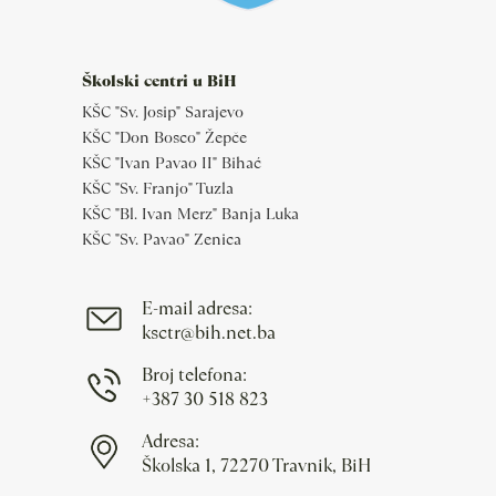
Školski centri u BiH
KŠC "Sv. Josip" Sarajevo
KŠC "Don Bosco" Žepče
KŠC "Ivan Pavao II" Bihać
KŠC "Sv. Franjo" Tuzla
KŠC "Bl. Ivan Merz" Banja Luka
KŠC "Sv. Pavao" Zenica
E-mail adresa:
ksctr@bih.net.ba
Broj telefona:
+387 30 518 823
Adresa:
Školska 1, 72270 Travnik, BiH