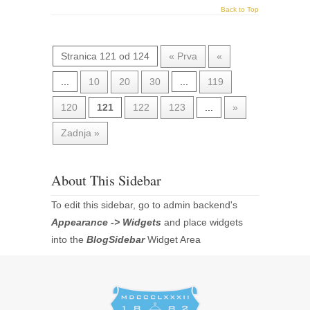
Back to Top
Stranica 121 od 124
« Prva
«
...
10
20
30
...
119
120
121
122
123
...
»
Zadnja »
About This Sidebar
To edit this sidebar, go to admin backend's
Appearance -> Widgets
and place widgets
into the
BlogSidebar
Widget Area