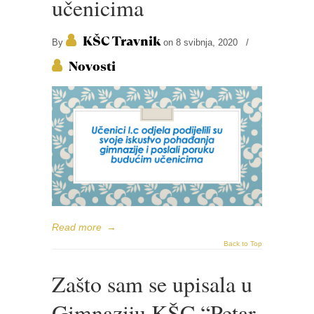
učenicima
KŠC Travnik
By
on 8 svibnja, 2020
/
Novosti
Read more
→
Back to Top
Zašto sam se upisala u
Gimnaziju KŠC “Petar