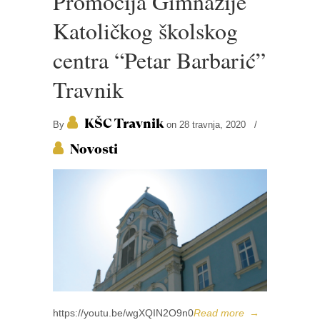
Promocija Gimnazije
Katoličkog školskog
centra “Petar Barbarić”
Travnik
KŠC Travnik
By
on 28 travnja, 2020
/
Novosti
https://youtu.be/wgXQIN2O9n0
Read more
→