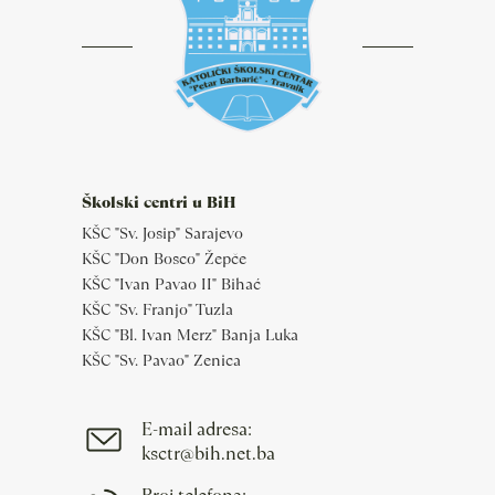
Školski centri u BiH
KŠC "Sv. Josip" Sarajevo
KŠC "Don Bosco" Žepče
KŠC "Ivan Pavao II" Bihać
KŠC "Sv. Franjo" Tuzla
KŠC "Bl. Ivan Merz" Banja Luka
KŠC "Sv. Pavao" Zenica
E-mail adresa:
ksctr@bih.net.ba