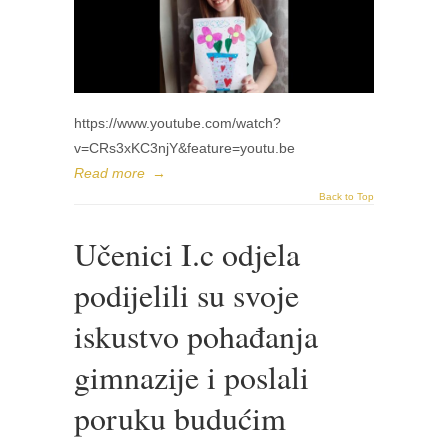
https://www.youtube.com/watch?
v=CRs3xKC3njY&feature=youtu.be
Read more
→
Back to Top
Učenici I.c odjela
podijelili su svoje
iskustvo pohađanja
gimnazije i poslali
poruku budućim