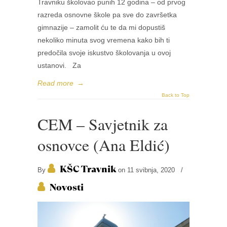
Travniku školovao punih 12 godina – od prvog
razreda osnovne škole pa sve do završetka
gimnazije – zamolit ću te da mi dopustiš
nekoliko minuta svog vremena kako bih ti
predočila svoje iskustvo školovanja u ovoj
ustanovi. Za
Read more
→
Back to Top
CEM – Savjetnik za
osnovce (Ana Eldić)
KŠC Travnik
By
on 11 svibnja, 2020
/
Novosti