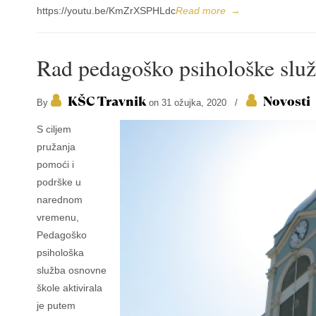
https://youtu.be/KmZrXSPHLdc
Read more
→
Rad pedagoško psihološke slu
KŠC Travnik
Novosti
By
on 31 ožujka, 2020
/
S ciljem
pružanja
pomoći i
podrške u
narednom
vremenu,
Pedagoško
psihološka
služba osnovne
škole aktivirala
je putem