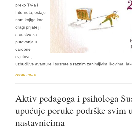
preko TV-a i
Interneta, ostaje
nam knjiga kao
dragi prijatelj i
sredstvo za
putovanja u
čarobne
svjetove,
uzbudljive avanture i susrete s raznim zanimljivim likovima. Iak
Read more
→
Aktiv pedagoga i psihologa Sus
upućuje poruke podrške svim u
nastavnicima