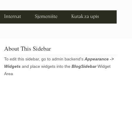
Internat
Sjemenište
Kutak za upis
About This Sidebar
To edit this sidebar, go to admin backend's
Appearance ->
Widgets
and place widgets into the
BlogSidebar
Widget
Area