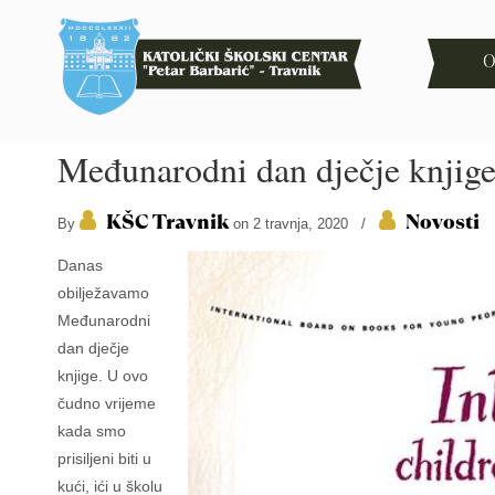
O
Međunarodni dan dječje knjig
KŠC Travnik
Novosti
By
on 2 travnja, 2020
/
Danas
obilježavamo
Međunarodni
dan dječje
knjige. U ovo
čudno vrijeme
kada smo
prisiljeni biti u
kući, ići u školu