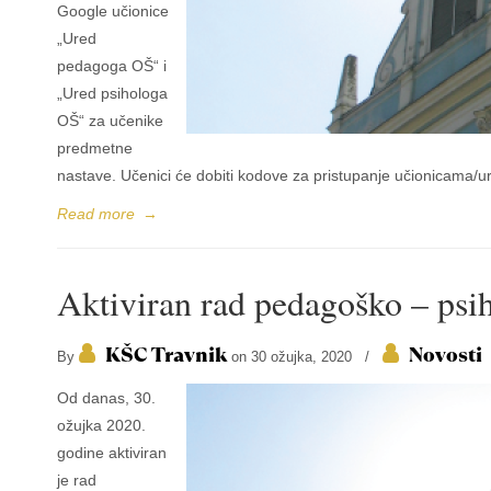
Google učionice
„Ured
pedagoga OŠ“ i
„Ured psihologa
OŠ“ za učenike
predmetne
nastave. Učenici će dobiti kodove za pristupanje učionicama/u
Read more
→
Aktiviran rad pedagoško – psi
KŠC Travnik
Novosti
By
on 30 ožujka, 2020
/
Od danas, 30.
ožujka 2020.
godine aktiviran
je rad