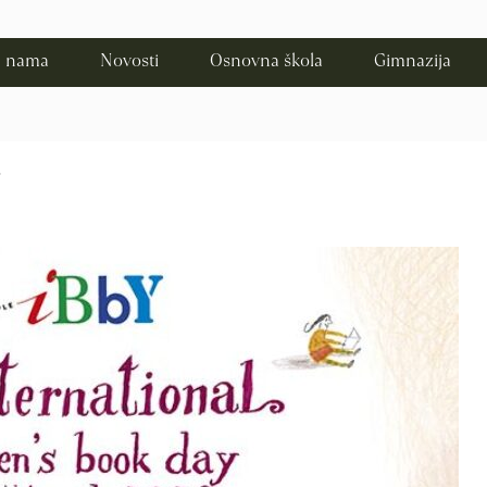
 nama
Novosti
Osnovna škola
Gimnazija
e