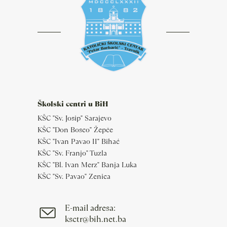
Školski centri u BiH
KŠC "Sv. Josip" Sarajevo
KŠC "Don Bosco" Žepče
KŠC "Ivan Pavao II" Bihać
KŠC "Sv. Franjo" Tuzla
KŠC "Bl. Ivan Merz" Banja Luka
KŠC "Sv. Pavao" Zenica
E-mail adresa:
ksctr@bih.net.ba