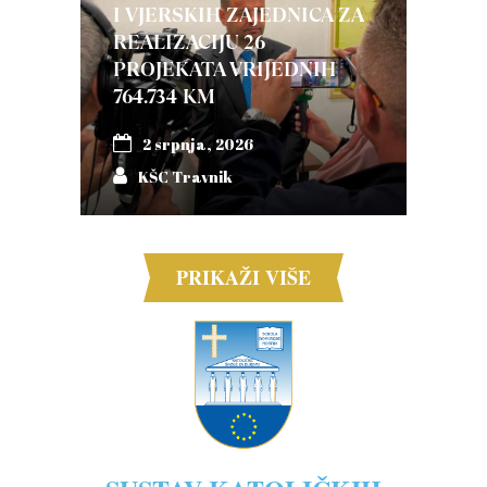
I VJERSKIH ZAJEDNICA ZA
REALIZACIJU 26
PROJEKATA VRIJEDNIH
764.734 KM
2 srpnja, 2026
KŠC Travnik
PRIKAŽI VIŠE