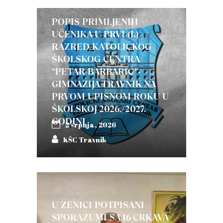
POPIS PRIMLJENIH
UČENIKA U PRVI (I.)
RAZRED KATOLIČKOG
ŠKOLSKOG CENTRA
“PETAR BARBARIĆ”-
GIMNAZIJA TRAVNIK NA
PRVOM UPISNOM ROKU U
ŠKOLSKOJ 2026./2027.
GODINI
2 srpnja, 2026
KŠC Travnik
U ZENICI POTPISANI
SPORAZUMI SA 16 CRKAVA