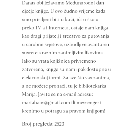
Danas obilježavamo Međunarodni dan
dječje knjige. U ovo čudno vrijeme kada
smo prisiljeni biti u kući, ići u školu
preko TV-a i Interneta, ostaje nam knjiga
kao dragi prijatelj i sredstvo za putovanja
u čarobne svjetove, uzbudljive avanture i
susrete s raznim zanimljivim likovima.
Iako su vrata knjižnica privremeno
zatvorena, knjige su nam ipak dostupne u
elektronskoj formi. Za sve što vas zanima,
a ne možete pronaći, tu je bibliotekarka
Marija. Javite se na e-mail adresu:
mariahaos@gmail.com ili messenger i
krenimo u potragu za pravom knjigom!
Broj pregleda: 2523