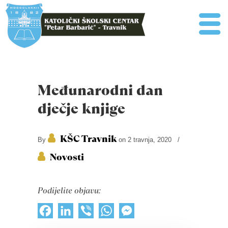
Međunarodni dan
dječje knjige
KŠC Travnik
By
on 2 travnja, 2020
/
Novosti
Podijelite objavu:
Facebook
LinkedIn
Viber
WhatsApp
Messenger