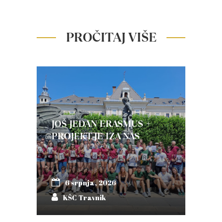
PROČITAJ VIŠE
JOŠ JEDAN ERASMUS +
PROJEKT JE IZA NAS
6 srpnja, 2026
KŠC Travnik