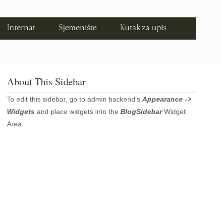
Internat
Sjemenište
Kutak za upis
About This Sidebar
To edit this sidebar, go to admin backend's
Appearance ->
Widgets
and place widgets into the
BlogSidebar
Widget
Area