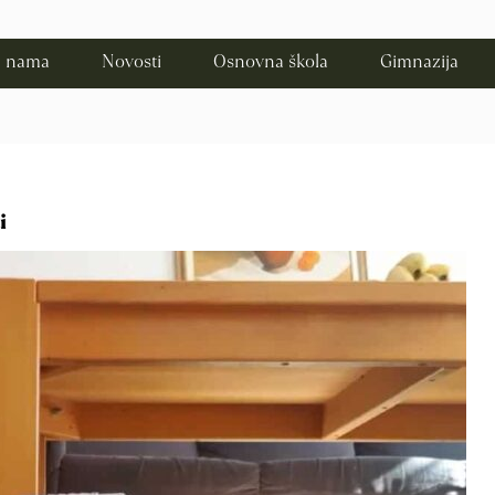
 nama
Novosti
Osnovna škola
Gimnazija
i