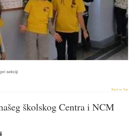
pri sekciji
Back to Top
 našeg školskog Centra i NCM
i