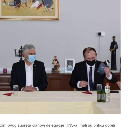
m ovog susreta članovi delegacije HNS-a imali su priliku dobiti