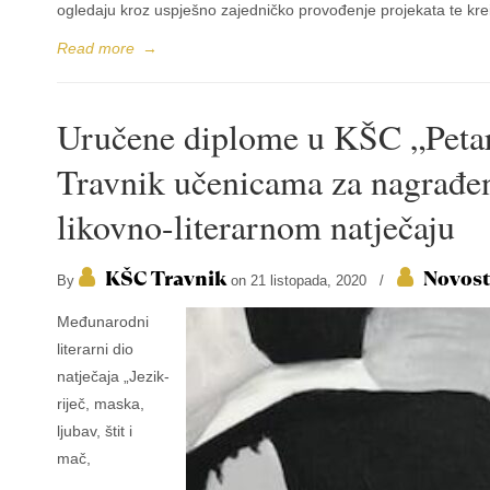
ogledaju kroz uspješno zajedničko provođenje projekata te kre
Read more
→
Uručene diplome u KŠC „Petar
Travnik učenicama za nagrađ
likovno-literarnom natječaju
KŠC Travnik
Novost
By
on 21 listopada, 2020
/
Međunarodni
literarni dio
natječaja „Jezik-
riječ, maska,
ljubav, štit i
mač,