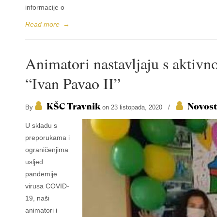
informacije o
Read more
→
Animatori nastavljaju s aktiv
“Ivan Pavao II”
KŠC Travnik
Novost
By
on 23 listopada, 2020
/
U skladu s
preporukama i
ograničenjima
usljed
pandemije
virusa COVID-
19, naši
animatori i