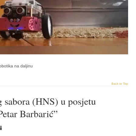
botika na daljinu
Back to Top
g sabora (HNS) u posjetu
etar Barbarić”
i