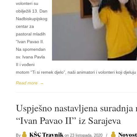
volonteri su
obilježili 13. Dan
Nadbiskupijskog
centar za
pastoral mladih
“Ivan Pavao II.
Na spomendan
sv. Ivana Pavla
II i vođeni
motom “Ti si remek djelo”, naši animatori i volonteri koji djeluju 
Read more
→
Uspješno nastavljena suradnja
“Ivan Pavao II” iz Sarajeva
KŠC Travnik
Novost
By
on 23 listopada, 2020
/