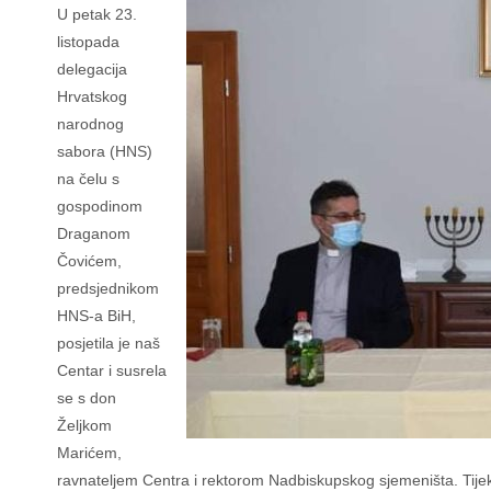
U petak 23.
listopada
delegacija
Hrvatskog
narodnog
sabora (HNS)
na čelu s
gospodinom
Draganom
Čovićem,
predsjednikom
HNS-a BiH,
posjetila je naš
Centar i susrela
se s don
Željkom
Marićem,
ravnateljem Centra i rektorom Nadbiskupskog sjemeništa. Tijeko