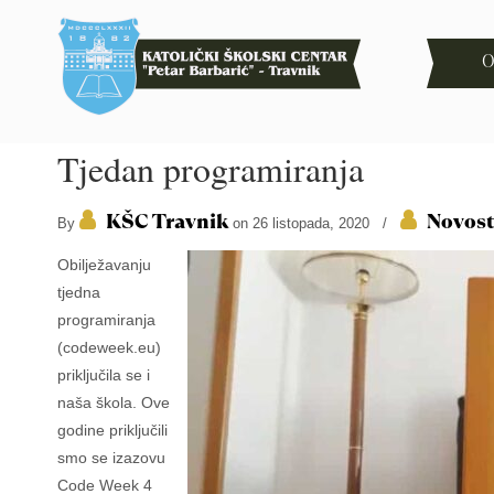
O
Tjedan programiranja
KŠC Travnik
Novost
By
on 26 listopada, 2020
/
Obilježavanju
tjedna
programiranja
(codeweek.eu)
priključila se i
naša škola. Ove
godine priključili
smo se izazovu
Code Week 4