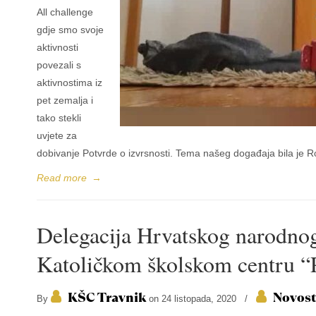
All challenge
gdje smo svoje
aktivnosti
povezali s
aktivnostima iz
pet zemalja i
tako stekli
uvjete za
dobivanje Potvrde o izvrsnosti. Tema našeg događaja bila je Ro
Read more
→
Delegacija Hrvatskog narodno
Katoličkom školskom centru “P
KŠC Travnik
Novost
By
on 24 listopada, 2020
/