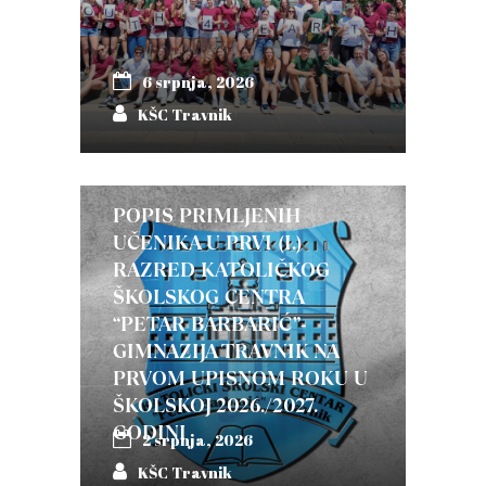
6 srpnja, 2026
KŠC Travnik
POPIS PRIMLJENIH
UČENIKA U PRVI (I.)
RAZRED KATOLIČKOG
ŠKOLSKOG CENTRA
“PETAR BARBARIĆ”-
GIMNAZIJA TRAVNIK NA
PRVOM UPISNOM ROKU U
ŠKOLSKOJ 2026./2027.
GODINI
2 srpnja, 2026
KŠC Travnik