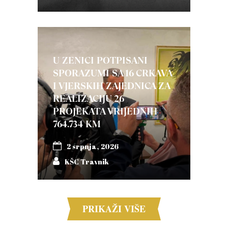
U ZENICI POTPISANI
SPORAZUMI SA 16 CRKAVA
I VJERSKIH ZAJEDNICA ZA
REALIZACIJU 26
PROJEKATA VRIJEDNIH
764.734 KM
2 srpnja, 2026
KŠC Travnik
PRIKAŽI VIŠE