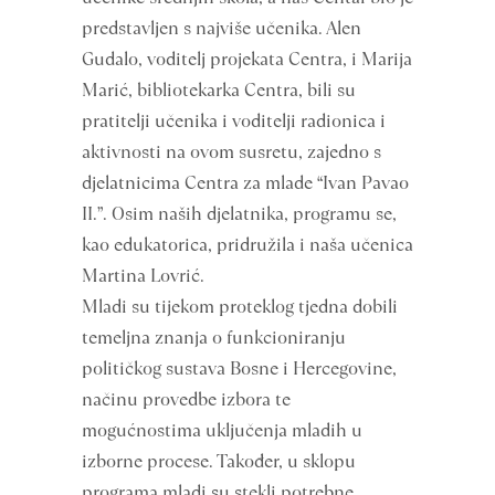
predstavljen s najviše učenika. Alen
Gudalo, voditelj projekata Centra, i Marija
Marić, bibliotekarka Centra, bili su
pratitelji učenika i voditelji radionica i
aktivnosti na ovom susretu, zajedno s
djelatnicima Centra za mlade “Ivan Pavao
II.”. Osim naših djelatnika, programu se,
kao edukatorica, pridružila i naša učenica
Martina Lovrić.
Mladi su tijekom proteklog tjedna dobili
temeljna znanja o funkcioniranju
političkog sustava Bosne i Hercegovine,
načinu provedbe izbora te
mogućnostima uključenja mladih u
izborne procese. Također, u sklopu
programa mladi su stekli potrebne