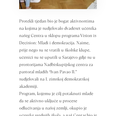
Protekli tjedan bio je bogat aktivnostima
na kojima je sudjelovalo dvadeset učenika
našeg Centra u sklopu programa Vision is
Decision: Mladi i demokracija. Naime,
prije nego su se vratili u školske klupe,
učenici su se uputili u Sarajevo gdje su u
prostorijama Nadbiskupijskog centra za
pastoral mladih “Ivan Pavao II.”
sudjelovali na I. zimskoj demokratskoj
akademiji.
Program, kojemu je cilj potaknuti mlade
da se aktivno uključe u procese
odlučivanja u našoj zemlji, okupio je
učenike srednjih škola, a naš Centar bio je