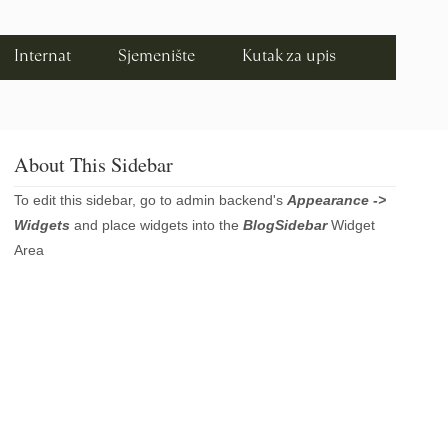
Internat
Sjemenište
Kutak za upis
About This Sidebar
To edit this sidebar, go to admin backend's
Appearance ->
Widgets
and place widgets into the
BlogSidebar
Widget
Area