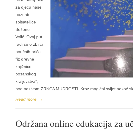
za djecu naše
poznate
spisateljice
Božene
Volić. Ovaj put
radi se o zbirci
poučnih priča
“iz drevne
knjižnice
bosanskog
kraljevstva”,
pod nazivom ZRNCA MUDROSTI. Kroz magični svijet nekoć slav
Read more
→
Održana online edukacija za u