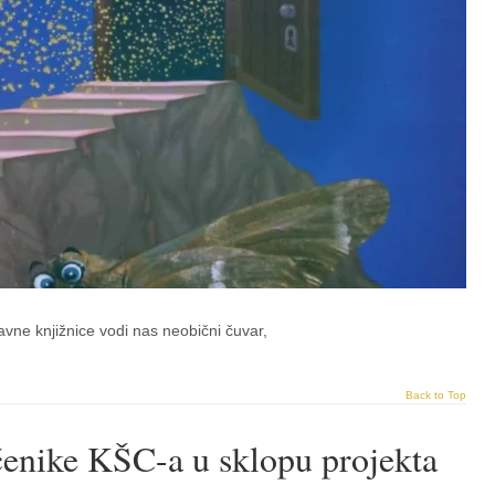
ne knjižnice vodi nas neobični čuvar,
Back to Top
čenike KŠC-a u sklopu projekta