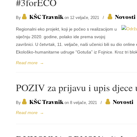
#3forECO
KŠC Travnik
Novosti
By
on 12 veljače, 2021
/
Regionalni eko projekt, koji je počeo s realizacijom u
siječnju 2020. godine, polako ide prema svojoj
završnici. U četvrtak, 11. veljače, naši učenici bili su dio onlin
Ekološko-humanitarne udruge “Gotuša” iz Fojnice. Kroz tri blo
Read more
→
POZIV za prijavu i upis djece
KŠC Travnik
Novosti
By
on 8 veljače, 2021
/
Read more
→