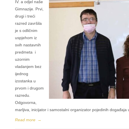
IV. a odjel naše
Gimnazije. Prvi,
drugi i treći
razred završila
je s odličnim
uspjehom iz
svih nastavnih
predmeta i
uzornim
vladanjem bez
ijednog
izostanka u
prvom i drugom
razredu.
Odgovorna,
marljiva, inicijator i samostalni organizator pojedinih događaja
Read more
→