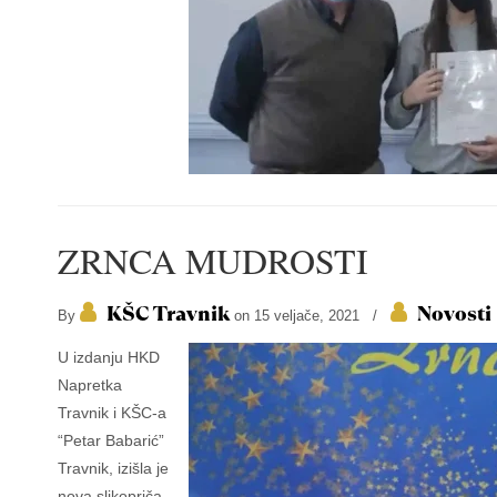
ZRNCA MUDROSTI
KŠC Travnik
Novosti
By
on 15 veljače, 2021
/
U izdanju HKD
Napretka
Travnik i KŠC-a
“Petar Babarić”
Travnik, izišla je
nova slikopriča