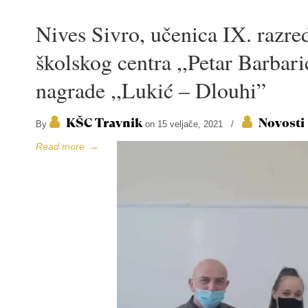
Nives Sivro, učenica IX. razr
školskog centra ,,Petar Barbar
nagrade ,,Lukić – Dlouhi”
KŠC Travnik
Novosti
By
on 15 veljače, 2021
/
Read more
→