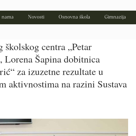
 nama
Novosti
Osnovna škola
Gimnazija
g školskog centra „Petar
, Lorena Šapina dobitnica
ić“ za izuzetne rezultate u
im aktivnostima na razini Sustava