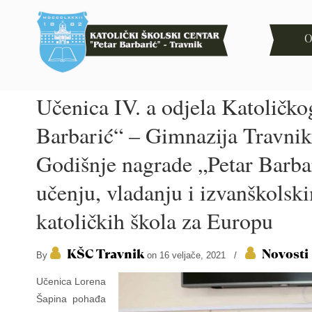
O
Učenica IV. a odjela Katoličko
Barbarić“ – Gimnazija Travnik
Godišnje nagrade „Petar Barbar
učenju, vladanju i izvanškolsk
katoličkih škola za Europu
KŠC Travnik
Novosti
By
on 16 veljače, 2021
/
Učenica Lorena
Šapina pohađa