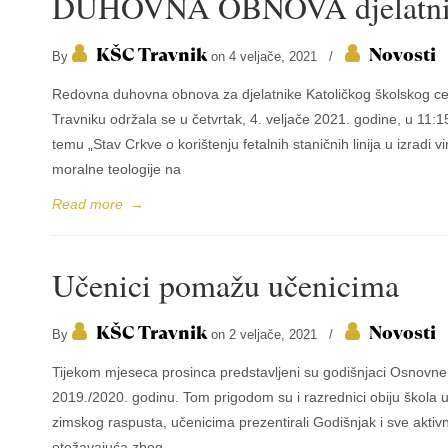
DUHOVNA OBNOVA djelatnik
KŠC Travnik
Novosti
By
on 4 veljače, 2021
/
Redovna duhovna obnova za djelatnike Katoličkog školskog cen
Travniku održala se u četvrtak, 4. veljače 2021. godine, u 11:1
temu „Stav Crkve o korištenju fetalnih staničnih linija u izradi v
moralne teologije na
Read more
→
Učenici pomažu učenicima
KŠC Travnik
Novosti
By
on 2 veljače, 2021
/
Tijekom mjeseca prosinca predstavljeni su godišnjaci Osnovne 
2019./2020. godinu. Tom prigodom su i razrednici obiju škola u
zimskog raspusta, učenicima prezentirali Godišnjak i sve aktivn
otežavajuća zbog