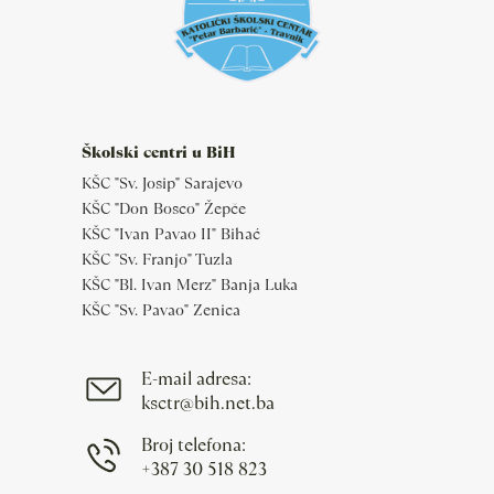
Školski centri u BiH
KŠC "Sv. Josip" Sarajevo
KŠC "Don Bosco" Žepče
KŠC "Ivan Pavao II" Bihać
KŠC "Sv. Franjo" Tuzla
KŠC "Bl. Ivan Merz" Banja Luka
KŠC "Sv. Pavao" Zenica
E-mail adresa:
ksctr@bih.net.ba
Broj telefona:
+387 30 518 823