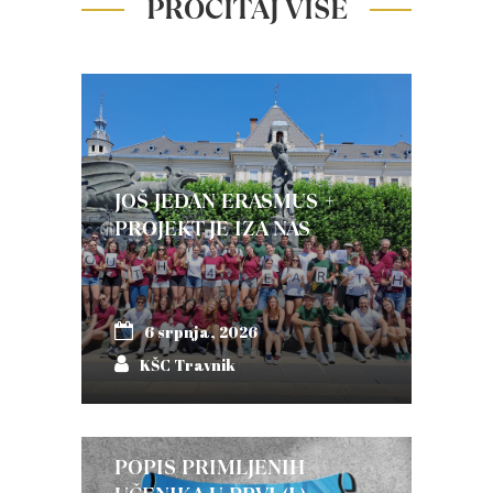
PROČITAJ VIŠE
JOŠ JEDAN ERASMUS +
PROJEKT JE IZA NAS
6 srpnja, 2026
KŠC Travnik
POPIS PRIMLJENIH