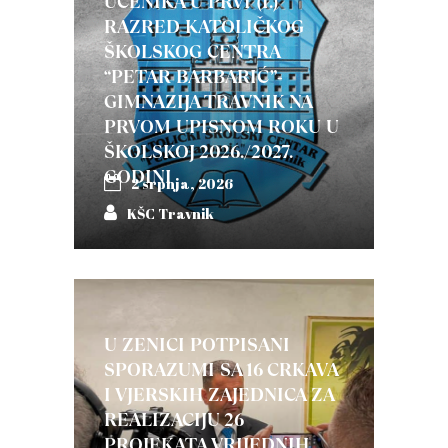
UČENIKA U PRVI (I.)
RAZRED KATOLIČKOG
ŠKOLSKOG CENTRA
“PETAR BARBARIĆ”-
GIMNAZIJA TRAVNIK NA
PRVOM UPISNOM ROKU U
ŠKOLSKOJ 2026./2027.
GODINI
2 srpnja, 2026
KŠC Travnik
U ZENICI POTPISANI
SPORAZUMI SA 16 CRKAVA
I VJERSKIH ZAJEDNICA ZA
REALIZACIJU 26
PROJEKATA VRIJEDNIH