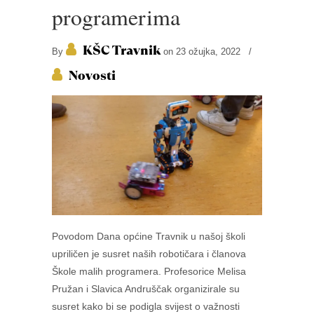
programerima
KŠC Travnik
By
on 23 ožujka, 2022
/
Novosti
Povodom Dana općine Travnik u našoj školi
upriličen je susret naših robotičara i članova
Škole malih programera. Profesorice Melisa
Pružan i Slavica Andruščak organizirale su
susret kako bi se podigla svijest o važnosti