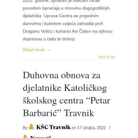
2022. godine, upriličen je svečani ručak
povodom ispraćaja u mirovinu dugogodišnjih
djelatnika. Uprava Centra se prigodnim
darovima i buketom cvijeća zahvalila prof.
Draganu Voliću i kuharici Ani Čabro na njihovu
doprinosu u radu te dobroj
Read more
→
Back to Top
Duhovna obnova za
djelatnike Katoličkog
školskog centra “Petar
Barbarić” Travnik
KŠC Travnik
By
on 17 ožujka, 2022
/