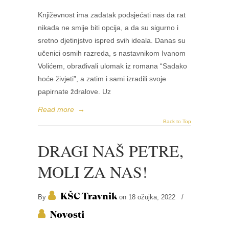
Književnost ima zadatak podsjećati nas da rat
nikada ne smije biti opcija, a da su sigurno i
sretno djetinjstvo ispred svih ideala. Danas su
učenici osmih razreda, s nastavnikom Ivanom
Volićem, obrađivali ulomak iz romana “Sadako
hoće živjeti”, a zatim i sami izradili svoje
papirnate ždralove. Uz
Read more
→
Back to Top
DRAGI NAŠ PETRE,
MOLI ZA NAS!
KŠC Travnik
By
on 18 ožujka, 2022
/
Novosti