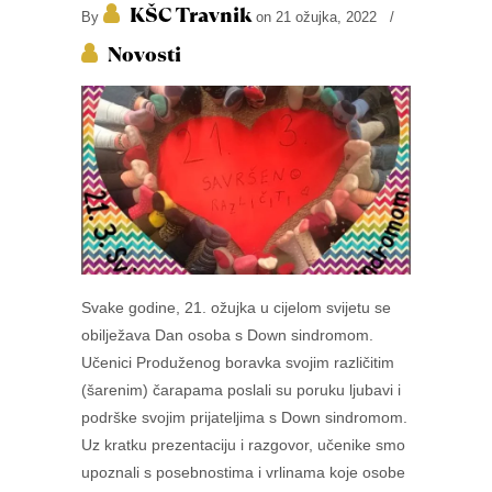
KŠC Travnik
By
on 21 ožujka, 2022
/
Novosti
Svake godine, 21. ožujka u cijelom svijetu se
obilježava Dan osoba s Down sindromom.
Učenici Produženog boravka svojim različitim
(šarenim) čarapama poslali su poruku ljubavi i
podrške svojim prijateljima s Down sindromom.
Uz kratku prezentaciju i razgovor, učenike smo
upoznali s posebnostima i vrlinama koje osobe