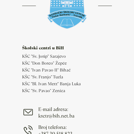
Školski centri u BiH
KŠC "Sv. Josip" Sarajevo
KŠC "Don Bosco" Žepče
KŠC "Ivan Pavao II" Bihać
KŠC "Sv. Franjo" Tuzla
KŠC "Bl. Ivan Merz" Banja Luka
KŠC "Sv. Pavao" Zenica
E-mail adresa:
ksctr@bih.net.ba
Broj telefona:
+387 30 518 823