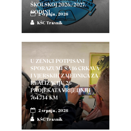
ŠKOLSKOJ 2026./2027.
GODINI
2 srpnja, 2026
KŠC Travnik
U ZENICI POTPISANI
SPORAZUMI SA 16 CRKAVA
I VJERSKIH ZAJEDNICA ZA
REALIZACIJU 26
PROJEKATA VRIJEDNIH
764.734 KM
2 srpnja, 2026
KŠC Travnik