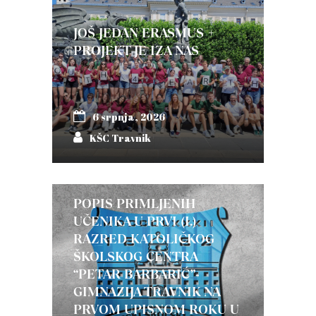
JOŠ JEDAN ERASMUS +
PROJEKT JE IZA NAS
6 srpnja, 2026
KŠC Travnik
POPIS PRIMLJENIH
UČENIKA U PRVI (I.)
RAZRED KATOLIČKOG
ŠKOLSKOG CENTRA
“PETAR BARBARIĆ”-
GIMNAZIJA TRAVNIK NA
PRVOM UPISNOM ROKU U