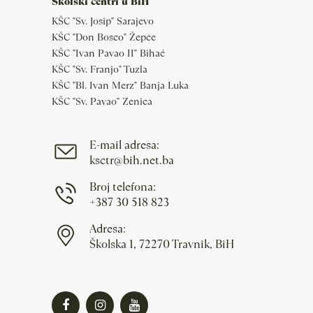
Školski centri u BiH
KŠC "Sv. Josip" Sarajevo
KŠC "Don Bosco" Žepče
KŠC "Ivan Pavao II" Bihać
KŠC "Sv. Franjo" Tuzla
KŠC "Bl. Ivan Merz" Banja Luka
KŠC "Sv. Pavao" Zenica
E-mail adresa:
ksctr@bih.net.ba
Broj telefona:
+387 30 518 823
Adresa:
Školska 1, 72270 Travnik, BiH