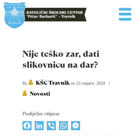
Nije teško zar, dati
slikovnicu na dar?
KŠC Travnik
By
on 23 veljače, 2024
/
Novosti
Podijelite objavu:
Facebook
LinkedIn
Viber
WhatsApp
Messenger