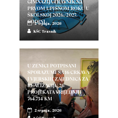
GIMNAZIJA TRAVNIK NA
PRVOM UPISNOM ROKU U
ŠKOLSKOJ 2026./2027.
GODINI
2 srpnja, 2026
KŠC Travnik
U ZENICI POTPISANI
SPORAZUMI SA 16 CRKAVA
I VJERSKIH ZAJEDNICA ZA
REALIZACIJU 26
PROJEKATA VRIJEDNIH
764.734 KM
2 srpnja, 2026