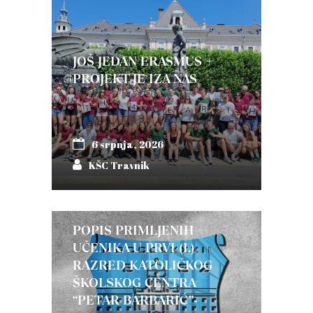
JOŠ JEDAN ERASMUS +
PROJEKT JE IZA NAS
6 srpnja, 2026
KŠC Travnik
POPIS PRIMLJENIH
UČENIKA U PRVI (I.)
RAZRED KATOLIČKOG
ŠKOLSKOG CENTRA
“PETAR BARBARIĆ”-