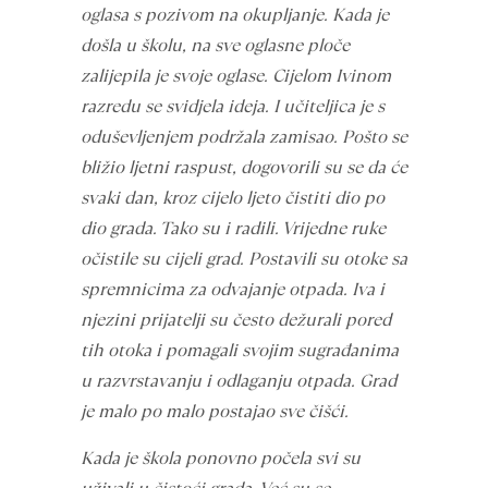
oglasa s pozivom na okupljanje. Kada je
došla u školu, na sve oglasne ploče
zalijepila je svoje oglase. Cijelom Ivinom
razredu se svidjela ideja. I učiteljica je s
oduševljenjem podržala zamisao. Pošto se
bližio ljetni raspust, dogovorili su se da će
svaki dan, kroz cijelo ljeto čistiti dio po
dio grada. Tako su i radili. Vrijedne ruke
očistile su cijeli grad. Postavili su otoke sa
spremnicima za odvajanje otpada. Iva i
njezini prijatelji su često dežurali pored
tih otoka i pomagali svojim sugrađanima
u razvrstavanju i odlaganju otpada. Grad
je malo po malo postajao sve čišći.
Kada je škola ponovno počela svi su