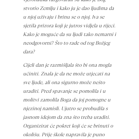
stvorio Zemlju i kako ju je dao ljudima da
u njoj uživaju i brinu se o njoj. Iva se
sjetila prizora koji je jutros vidjela u rijeci.
Kako je moguće da su ljudi tako nemarni i
neodgovorni? Što to rade od tog Božjeg
dara?
Cijeli dan je razmišljala što bi ona mogla
učiniti. Znala je da ne može utjecati na
sve ljude, ali ona sigurno može nešto
uraditi. Pred spavanje se pomolila i u
molitvi zamolila Boga da joj pomogne u
njezinoj namisli. Ujutro se probudila s
jasnom idejom da zna što treba uraditi.
Organizirat će pokret koji će se brinuti o
okolišu. Prije škole napravila je puno