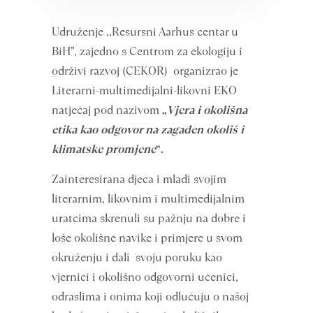
Udruženje ,,Resursni Aarhus centar u
BiH”, zajedno s Centrom za ekologiju i
održivi razvoj (CEKOR) organizrao je
Literarni-multimedijalni-likovni EKO
natječaj pod nazivom
„
Vjera i okolišna
etika kao odgovor na zagađen okoliš i
klimatske promjene
“.
Zainteresirana djeca i mladi svojim
literarnim, likovnim i multimedijalnim
uratcima skrenuli su pažnju na dobre i
loše okolišne navike i primjere u svom
okruženju i dali svoju poruku kao
vjernici i okolišno odgovorni učenici,
odraslima i onima koji odlučuju o našoj