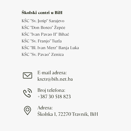
Školski centri u BiH
KŠC "Sv. Josip" Sarajevo
KŠC "Don Bosco" Žepče
KŠC "Ivan Pavao II" Bihać
KŠC "Sv. Franjo" Tuzla
KŠC "Bl. Ivan Merz" Banja Luka
KŠC "Sv. Pavao" Zenica
E-mail adresa:
ksctr@bih.net.ba
Broj telefona:
+387 30 518 823
Adresa:
Školska 1, 72270 Travnik, BiH