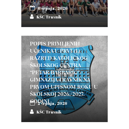
6 srpnja, 2026
KŠC Travnik
POPIS PRIMLJENIH
UČENIKA U PRVI (I.)
RAZRED KATOLIČKOG
ŠKOLSKOG CENTRA
“PETAR BARBARIĆ”-
GIMNAZIJA TRAVNIK NA
PRVOM UPISNOM ROKU U
ŠKOLSKOJ 2026./2027.
GODINI
2 srpnja, 2026
KŠC Travnik