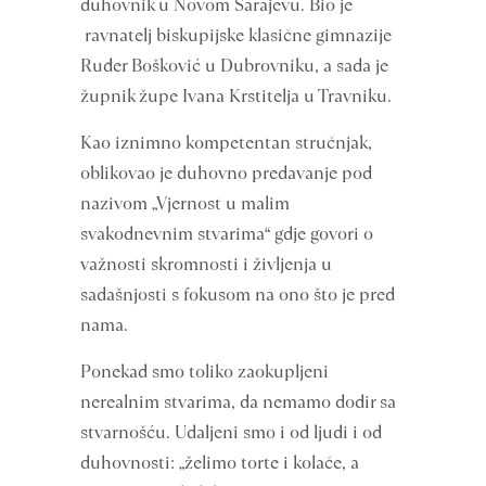
duhovnik u Novom Sarajevu. Bio je
ravnatelj biskupijske klasične gimnazije
Ruđer Bošković u Dubrovniku, a sada je
župnik župe Ivana Krstitelja u Travniku.
Kao iznimno kompetentan stručnjak,
oblikovao je duhovno predavanje pod
nazivom „Vjernost u malim
svakodnevnim stvarima“ gdje govori o
važnosti skromnosti i življenja u
sadašnjosti s fokusom na ono što je pred
nama.
Ponekad smo toliko zaokupljeni
nerealnim stvarima, da nemamo dodir sa
stvarnošću. Udaljeni smo i od ljudi i od
duhovnosti: „želimo torte i kolače, a