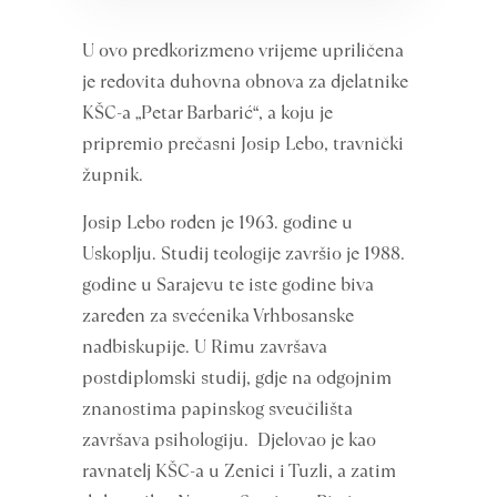
U ovo predkorizmeno vrijeme upriličena
je redovita duhovna obnova za djelatnike
KŠC-a „Petar Barbarić“, a koju je
pripremio prečasni Josip Lebo, travnički
župnik.
Josip Lebo rođen je 1963. godine u
Uskoplju. Studij teologije završio je 1988.
godine u Sarajevu te iste godine biva
zaređen za svećenika Vrhbosanske
nadbiskupije. U Rimu završava
postdiplomski studij, gdje na odgojnim
znanostima papinskog sveučilišta
završava psihologiju. Djelovao je kao
ravnatelj KŠC-a u Zenici i Tuzli, a zatim