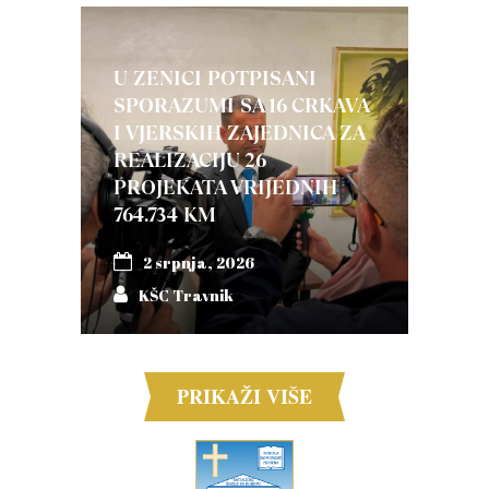
U ZENICI POTPISANI
SPORAZUMI SA 16 CRKAVA
I VJERSKIH ZAJEDNICA ZA
REALIZACIJU 26
PROJEKATA VRIJEDNIH
764.734 KM
2 srpnja, 2026
KŠC Travnik
PRIKAŽI VIŠE