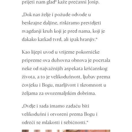
prijeti nam glad“ kaže prečasni Josip.
„Dok nas želje i požude odvode u
beskrajne daljine, riskiramo previdjeti
svagdanji kruh koji je pred nama, koji je
dakako katkad tvrd, ali ipak hranjiv.“
Kao lijepi uvod u vrijeme pokorničke
pripreme ova duhovna obnova je pocrtala
neke od najvažnijih aspekata kršćanskog
života, a to je velikodušnost, ljubav prema
čovjeku i Bogu, marljivost i skromnost u
željama za ovozemaljskim dobrima.
„Ovdje i sada imamo zadaću biti
velikodušni i otvoreni prema Bogu i
odreći se mlakosti i sebičnosti.“