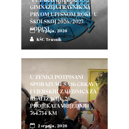
GIMNAZIJA TRAVNIK NA
PRVOM UPISNOM ROKU U
ŠKOLSKOJ 2026./2027.
GODINI
2 srpnja, 2026
KŠC Travnik
U ZENICI POTPISANI
SPORAZUMI SA 16 CRKAVA
I VJERSKIH ZAJEDNICA ZA
REALIZACIJU 26
PROJEKATA VRIJEDNIH
764.734 KM
2 srpnja, 2026