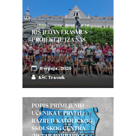
JOŠ JEDAN ERASMUS +
PROJEKT JE IZA NAS
6 srpnja, 2026
KŠC Travnik
POPIS PRIMLJENIH
UČENIKA U PRVI (I.)
RAZRED KATOLIČKOG
ŠKOLSKOG CENTRA
“PETAR BARBARIĆ”-