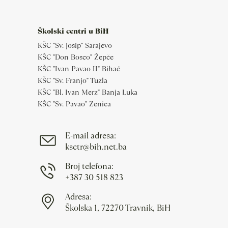
Školski centri u BiH
KŠC "Sv. Josip" Sarajevo
KŠC "Don Bosco" Žepče
KŠC "Ivan Pavao II" Bihać
KŠC "Sv. Franjo" Tuzla
KŠC "Bl. Ivan Merz" Banja Luka
KŠC "Sv. Pavao" Zenica
E-mail adresa:
ksctr@bih.net.ba
Broj telefona:
+387 30 518 823
Adresa:
Školska 1, 72270 Travnik, BiH