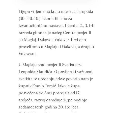
Lijepo vrijeme na kraju mjeseca listopada
(30. i 31. 10.) iskoristili smo za
izvanučioničnu nastavu. Učenici 2., 3. i 4.
razreda gimnazije našeg Centra posjetili
su Maglaj, Đakovo i Vukovar. Prvi dan
proveli smo u Maglaju i Đakovu, a drugi u
Vukovaru.
U Maglaju smo posjetili Svetište sv.
Leopolda Mandića. O povijesti i važnosti
svetišta te uređenju crkve govorio nam je
župnik Franjo Tomić. Iako je župa
posvećena sv. Anti postojala od 17.
stoljeća, razvoj današnje župe počinje
sedamdesetih godina 20. stoljeća.