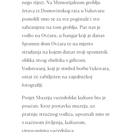
nego riječi. Na Memorijalnom groblju
žrtava iz Domovinskog rata u Vukovaru
pomolili smo se za sve poginule i sve
sahranjene na tom groblju. Put nas je
vodio na Ovčaru, u hangar koji je danas
Spomen dom Ovčara te na mjesto
stradanja na kojem danas stoji spomenik
oblika sivog obeliska s grlicom.
Vodotoranj, koji je simbol borbe Vukovara,
ostat će zabilježen na zajedničkoj
fotografiji.
Posjet Muzeju vučedolske kulture bio je
poučan. Kroz postavku muzeja, uz
pratnju stručnog vodiča, upoznali smo se
s načinom življenja, kulturom,
vjerovanjima vučedolaca.