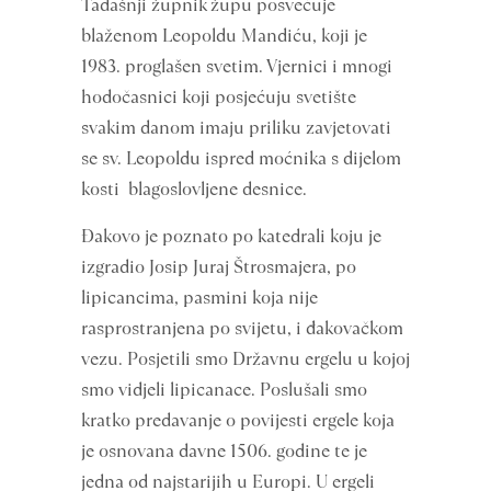
Tadašnji župnik župu posvećuje
blaženom Leopoldu Mandiću, koji je
1983. proglašen svetim. Vjernici i mnogi
hodočasnici koji posjećuju svetište
svakim danom imaju priliku zavjetovati
se sv. Leopoldu ispred moćnika s dijelom
kosti blagoslovljene desnice.
Đakovo je poznato po katedrali koju je
izgradio Josip Juraj Štrosmajera, po
lipicancima, pasmini koja nije
rasprostranjena po svijetu, i đakovačkom
vezu. Posjetili smo Državnu ergelu u kojoj
smo vidjeli lipicanace. Poslušali smo
kratko predavanje o povijesti ergele koja
je osnovana davne 1506. godine te je
jedna od najstarijih u Europi. U ergeli