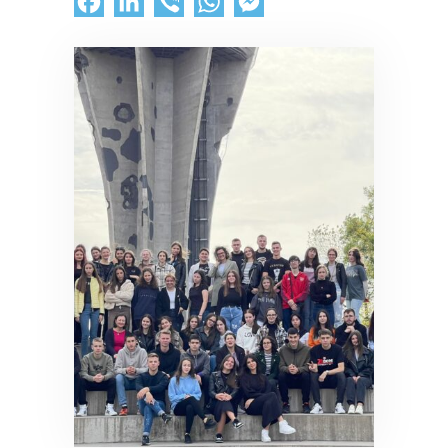
Facebook
LinkedIn
Viber
WhatsApp
Messenger