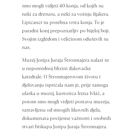
smo mogli vidjeti 40 konja, od kojih su
neki za dresuru, a neki za vožnju fijakera.
Lipicanci su posebna vrsta konja. To je
paradni konj prepoznatljiv po bijeloj boji.
Svojim izgledom i veličinom oduševili su
nas.
Muzej Josipa Juraja Štrosmajera nalazi se
u neposrednoj blizini đakovačke
katedrale. O Štrosmajerovom životu i
djelovanju ispričala nam je, prije samoga
ulaska u muzej, kustosica Irena Ivkić, a
potom smo mogli vidjeti postavu muzeja,
sastavljenu od mnogih likovnih djela,
dokumenata povijesne važnosti i osobnih
stvari biskupa Josipa Juraja Štrosmajera.