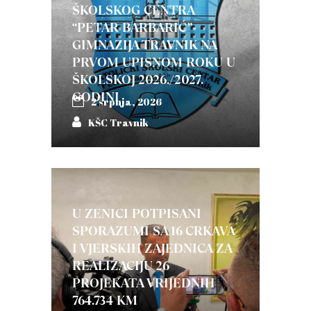
ŠKOLSKOG CENTRA
“PETAR BARBARIĆ”-
GIMNAZIJA TRAVNIK NA
PRVOM UPISNOM ROKU U
ŠKOLSKOJ 2026./2027.
GODINI
2 srpnja, 2026
KŠC Travnik
U ZENICI POTPISANI
SPORAZUMI SA 16 CRKAVA
I VJERSKIH ZAJEDNICA ZA
REALIZACIJU 26
PROJEKATA VRIJEDNIH
764.734 KM