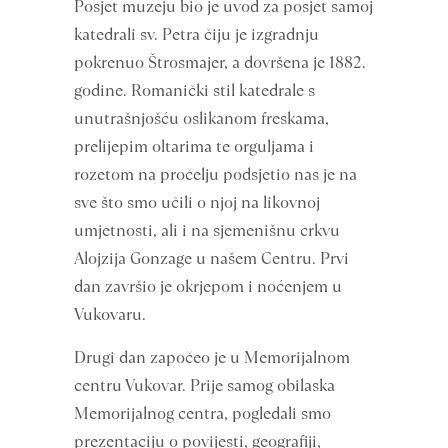
Posjet muzeju bio je uvod za posjet samoj
katedrali sv. Petra čiju je izgradnju
pokrenuo Štrosmajer, a dovršena je 1882.
godine. Romanički stil katedrale s
unutrašnjošću oslikanom freskama,
prelijepim oltarima te orguljama i
rozetom na pročelju podsjetio nas je na
sve što smo učili o njoj na likovnoj
umjetnosti, ali i na sjemenišnu crkvu
Alojzija Gonzage u našem Centru. Prvi
dan završio je okrjepom i noćenjem u
Vukovaru.
Drugi dan započeo je u Memorijalnom
centru Vukovar. Prije samog obilaska
Memorijalnog centra, pogledali smo
prezentaciju o povijesti, geografiji,