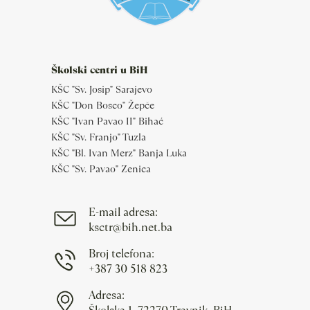
Školski centri u BiH
KŠC "Sv. Josip" Sarajevo
KŠC "Don Bosco" Žepče
KŠC "Ivan Pavao II" Bihać
KŠC "Sv. Franjo" Tuzla
KŠC "Bl. Ivan Merz" Banja Luka
KŠC "Sv. Pavao" Zenica
E-mail adresa:
ksctr@bih.net.ba
Broj telefona:
+387 30 518 823
Adresa: