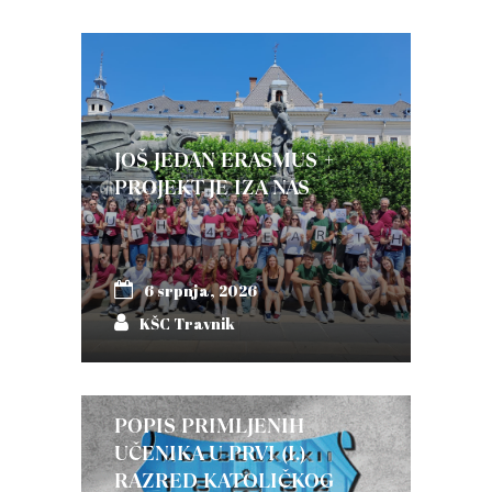
JOŠ JEDAN ERASMUS +
PROJEKT JE IZA NAS
6 srpnja, 2026
KŠC Travnik
POPIS PRIMLJENIH
UČENIKA U PRVI (I.)
RAZRED KATOLIČKOG