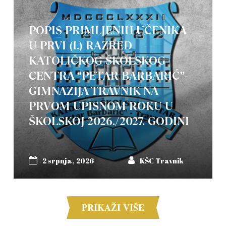
POPIS PRIMLJENIH UČENIKA
U PRVI (I.) RAZRED
KATOLIČKOG ŠKOLSKOG
CENTRA “PETAR BARBARIĆ”-
GIMNAZIJA TRAVNIK NA
PRVOM UPISNOM ROKU U
ŠKOLSKOJ 2026./2027. GODINI
2 srpnja, 2026
KŠC Travnik
PRIKAŽI VIŠE