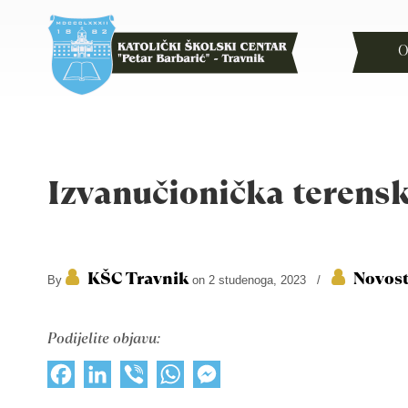
O
Izvanučionička terens
KŠC Travnik
Novost
By
on 2 studenoga, 2023
/
Podijelite objavu:
Facebook
LinkedIn
Viber
WhatsApp
Messenger