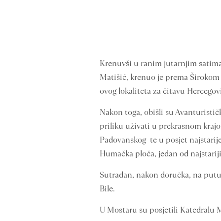
Krenuvši u ranim jutarnjim satima
Matišić, krenuo je prema Širokom B
ovog lokaliteta za čitavu Hercegov
Nakon toga, obišli su Avanturistički
priliku uživati u prekrasnom krajo
Padovanskog te u posjet najstarij
Humačka ploča, jedan od najstarij
Sutradan, nakon doručka, na putu 
Bile.
U Mostaru su posjetili Katedralu 