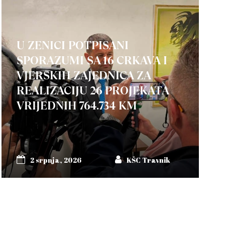
U ZENICI POTPISANI
SPORAZUMI SA 16 CRKAVA I
VJERSKIH ZAJEDNICA ZA
REALIZACIJU 26 PROJEKATA
VRIJEDNIH 764.734 KM
2 srpnja, 2026
KŠC Travnik