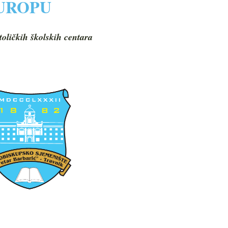
EUROPU
toličkih školskih centara