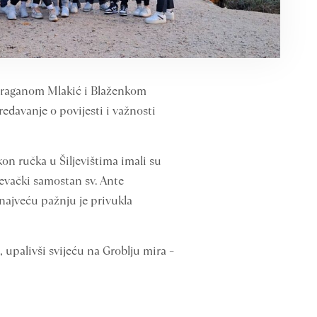
 Draganom Mlakić i Blaženkom
redavanje o povijesti i važnosti
akon ručka u Šiljevištima imali su
jevački samostan sv. Ante
najveću pažnju je privukla
upalivši svijeću na Groblju mira –