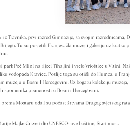
 iz Travnika, prvi razred Gimnazije, sa svojim razrednicama,
rijegu. Tu su posjetili Franjevački muzej i galeriju uz kratko p
inu.
 park Peć Mlini na rijeci Tihaljini i vrelo Vrioštice u Vitini. N
liku vodopada Kravice. Poslije toga su otišli do Humca, u Fran
em muzeju u Bosni I Hercegovini. Uz bogatu kolekciju muzeja, 
ih spomenika pismenosti u Bosni i Hercegovini.
prema Mostaru odali su počast žrtvama Drugog svjetskog rata, 
Marije Majke Crkve i dio UNESCO- ove baštine, Stari most.