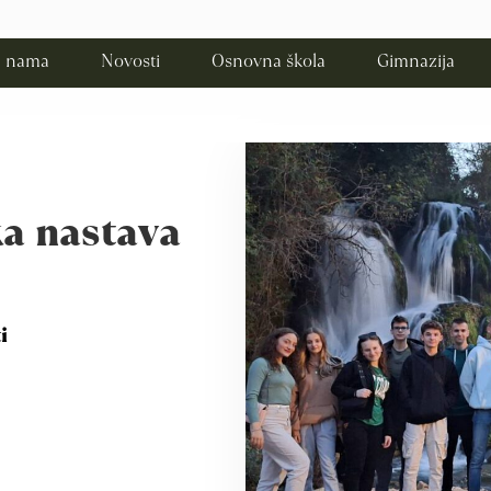
 nama
Novosti
Osnovna škola
Gimnazija
ka nastava
i