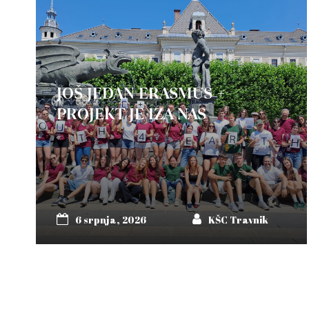
JOŠ JEDAN ERASMUS +
PROJEKT JE IZA NAS
6 srpnja, 2026
KŠC Travnik