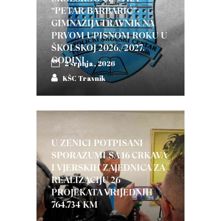
“PETAR BARBARIĆ”-
GIMNAZIJA TRAVNIK NA
PRVOM UPISNOM ROKU U
ŠKOLSKOJ 2026./2027.
GODINI
2 srpnja, 2026
KŠC Travnik
U ZENICI POTPISANI
SPORAZUMI SA 16 CRKAVA
I VJERSKIH ZAJEDNICA ZA
REALIZACIJU 26
PROJEKATA VRIJEDNIH
764.734 KM