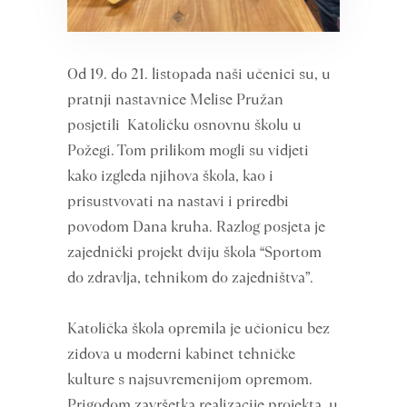
Od 19. do 21. listopada naši učenici su, u
pratnji nastavnice Melise Pružan
posjetili Katoličku osnovnu školu u
Požegi. Tom prilikom mogli su vidjeti
kako izgleda njihova škola, kao i
prisustvovati na nastavi i priredbi
povodom Dana kruha. Razlog posjeta je
zajednički projekt dviju škola “Sportom
do zdravlja, tehnikom do zajedništva”.
Katolička škola opremila je učionicu bez
zidova u moderni kabinet tehničke
kulture s najsuvremenijom opremom.
Prigodom završetka realizacije projekta, u