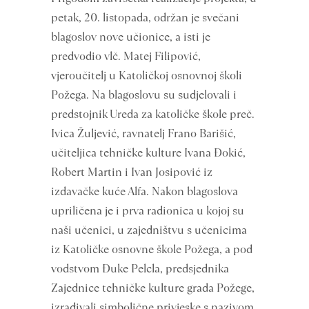
petak, 20. listopada, održan je svečani
blagoslov nove učionice, a isti je
predvodio vlč. Matej Filipović,
vjeroučitelj u Katoličkoj osnovnoj školi
Požega. Na blagoslovu su sudjelovali i
predstojnik Ureda za katoličke škole preč.
Ivica Žuljević, ravnatelj Frano Barišić,
učiteljica tehničke kulture Ivana Đokić,
Robert Martin i Ivan Josipović iz
izdavačke kuće Alfa. Nakon blagoslova
upriličena je i prva radionica u kojoj su
naši učenici, u zajedništvu s učenicima
iz Katoličke osnovne škole Požega, a pod
vodstvom Đuke Pelcla, predsjednika
Zajednice tehničke kulture grada Požege,
izrađivali simbolične privjeske s nazivom