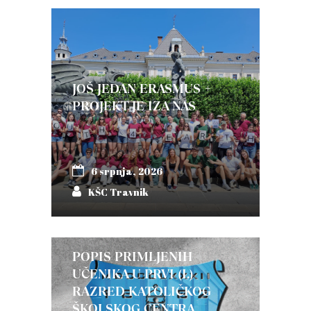
JOŠ JEDAN ERASMUS +
PROJEKT JE IZA NAS
6 srpnja, 2026
KŠC Travnik
POPIS PRIMLJENIH
UČENIKA U PRVI (I.)
RAZRED KATOLIČKOG
ŠKOLSKOG CENTRA