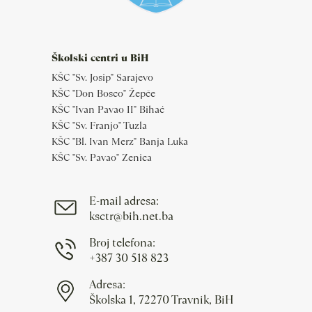
Školski centri u BiH
KŠC "Sv. Josip" Sarajevo
KŠC "Don Bosco" Žepče
KŠC "Ivan Pavao II" Bihać
KŠC "Sv. Franjo" Tuzla
KŠC "Bl. Ivan Merz" Banja Luka
KŠC "Sv. Pavao" Zenica
E-mail adresa:
ksctr@bih.net.ba
Broj telefona:
+387 30 518 823
Adresa:
Školska 1, 72270 Travnik, BiH