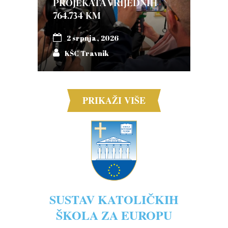
PROJEKATA VRIJEDNIH
764.734 KM
2 srpnja, 2026
KŠC Travnik
PRIKAŽI VIŠE
SUSTAV KATOLIČKIH
ŠKOLA ZA EUROPU