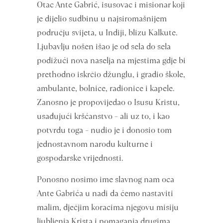
Otac Ante Gabrić, isusovac i misionar koji
je dijelio sudbinu u najsiromašnijem
području svijeta, u Indiji, blizu Kalkute.
Ljubavlju nošen išao je od sela do sela
podižući nova naselja na mjestima gdje bi
prethodno iskrčio džunglu, i gradio škole,
ambulante, bolnice, radionice i kapele.
Zanosno je propovijedao o Isusu Kristu,
usađujući kršćanstvo – ali uz to, i kao
potvrdu toga – nudio je i donosio tom
jednostavnom narodu kulturne i
gospodarske vrijednosti.
Ponosno nosimo ime slavnog nam oca
Ante Gabrića u nadi da ćemo nastaviti
malim, dječjim koracima njegovu misiju
ljubljenja Krista i pomaganja drugima,