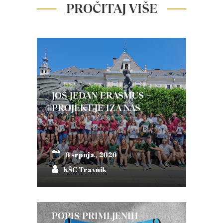
PROČITAJ VIŠE
JOŠ JEDAN ERASMUS +
PROJEKT JE IZA NAS
6 srpnja, 2026
KŠC Travnik
POPIS PRIMLJENIH