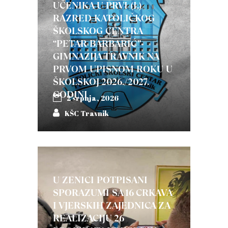
UČENIKA U PRVI (I.)
RAZRED KATOLIČKOG
ŠKOLSKOG CENTRA
“PETAR BARBARIĆ”-
GIMNAZIJA TRAVNIK NA
PRVOM UPISNOM ROKU U
ŠKOLSKOJ 2026./2027.
GODINI
2 srpnja, 2026
KŠC Travnik
U ZENICI POTPISANI
SPORAZUMI SA 16 CRKAVA
I VJERSKIH ZAJEDNICA ZA
REALIZACIJU 26