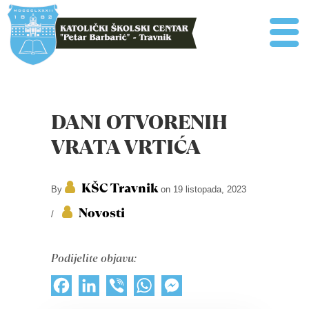
DANI OTVORENIH
VRATA VRTIĆA
KŠC Travnik
By
on 19 listopada, 2023
Novosti
/
Podijelite objavu:
Facebook
LinkedIn
Viber
WhatsApp
Messenger