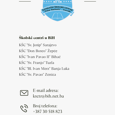
Školski centri u BiH
KŠC "Sv. Josip" Sarajevo
KŠC "Don Bosco" Žepče
KŠC "Ivan Pavao II" Bihać
KŠC "Sv. Franjo" Tuzla
KŠC "Bl. Ivan Merz" Banja Luka
KŠC "Sv. Pavao" Zenica
E-mail adresa:
ksctr@bih.net.ba
Broj telefona:
+387 30 518 823