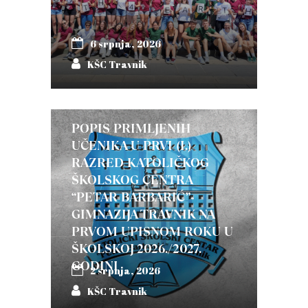
6 srpnja, 2026
KŠC Travnik
POPIS PRIMLJENIH
UČENIKA U PRVI (I.)
RAZRED KATOLIČKOG
ŠKOLSKOG CENTRA
“PETAR BARBARIĆ”-
GIMNAZIJA TRAVNIK NA
PRVOM UPISNOM ROKU U
ŠKOLSKOJ 2026./2027.
GODINI
2 srpnja, 2026
KŠC Travnik