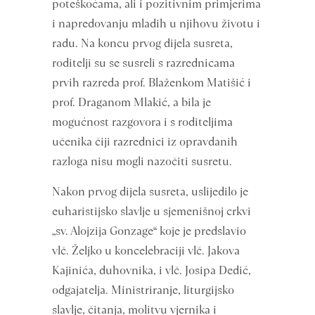
poteškoćama, ali i pozitivnim primjerima
i napredovanju mladih u njihovu životu i
radu. Na koncu prvog dijela susreta,
roditelji su se susreli s razrednicama
prvih razreda prof. Blaženkom Matišić i
prof. Draganom Mlakić, a bila je
mogućnost razgovora i s roditeljima
učenika čiji razrednici iz opravdanih
razloga nisu mogli nazočiti susretu.
Nakon prvog dijela susreta, uslijedilo je
euharistijsko slavlje u sjemenišnoj crkvi
„sv. Alojzija Gonzage“ koje je predslavio
vlč. Željko u koncelebraciji vlč. Jakova
Kajinića, duhovnika, i vlč. Josipa Dedić,
odgajatelja. Ministriranje, liturgijsko
slavlje, čitanja, molitvu vjernika i