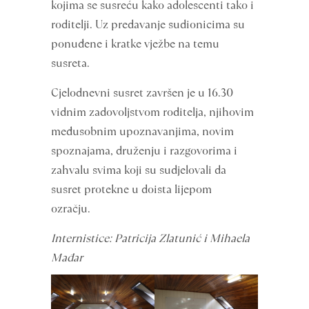
kojima se susreću kako adolescenti tako i
roditelji. Uz predavanje sudionicima su
ponuđene i kratke vježbe na temu
susreta.
Cjelodnevni susret završen je u 16.30
vidnim zadovoljstvom roditelja, njihovim
međusobnim upoznavanjima, novim
spoznajama, druženju i razgovorima i
zahvalu svima koji su sudjelovali da
susret protekne u doista lijepom
ozračju.
Internistice: Patricija Zlatunić i Mihaela
Mađar