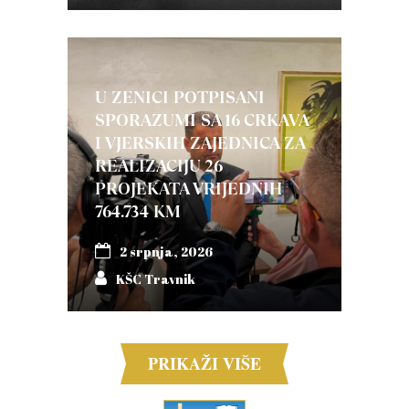
U ZENICI POTPISANI
SPORAZUMI SA 16 CRKAVA
I VJERSKIH ZAJEDNICA ZA
REALIZACIJU 26
PROJEKATA VRIJEDNIH
764.734 KM
2 srpnja, 2026
KŠC Travnik
PRIKAŽI VIŠE