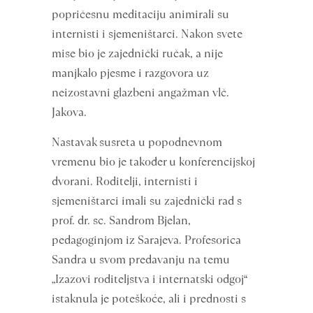
popričesnu meditaciju animirali su
internisti i sjemeništarci. Nakon svete
mise bio je zajednički ručak, a nije
manjkalo pjesme i razgovora uz
neizostavni glazbeni angažman vlč.
Jakova.
Nastavak susreta u popodnevnom
vremenu bio je također u konferencijskoj
dvorani. Roditelji, internisti i
sjemeništarci imali su zajednički rad s
prof. dr. sc. Sandrom Bjelan,
pedagoginjom iz Sarajeva. Profesorica
Sandra u svom predavanju na temu
„Izazovi roditeljstva i internatski odgoj“
istaknula je poteškoće, ali i prednosti s