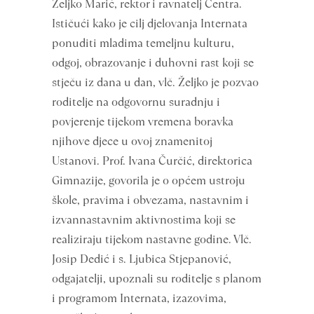
Željko Marić, rektor i ravnatelj Centra.
Ističući kako je cilj djelovanja Internata
ponuditi mladima temeljnu kulturu,
odgoj, obrazovanje i duhovni rast koji se
stječu iz dana u dan, vlč. Željko je pozvao
roditelje na odgovornu suradnju i
povjerenje tijekom vremena boravka
njihove djece u ovoj znamenitoj
Ustanovi. Prof. Ivana Čurčić, direktorica
Gimnazije, govorila je o općem ustroju
škole, pravima i obvezama, nastavnim i
izvannastavnim aktivnostima koji se
realiziraju tijekom nastavne godine. Vlč.
Josip Dedić i s. Ljubica Stjepanović,
odgajatelji, upoznali su roditelje s planom
i programom Internata, izazovima,