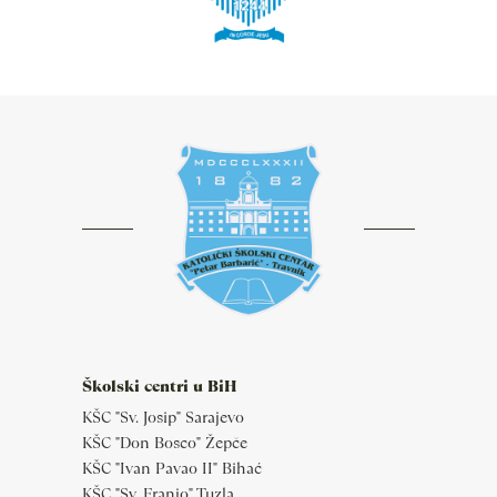
Školski centri u BiH
KŠC "Sv. Josip" Sarajevo
KŠC "Don Bosco" Žepče
KŠC "Ivan Pavao II" Bihać
KŠC "Sv. Franjo" Tuzla