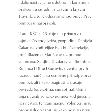
I dalje nastavljamo s dobrom i korisnom
praksom u suradnji s Crvenim križem
Travnik, a to je održavanje radionica Prve
pomoći u našoj školi.
U auli KŠC-a, 25. rujna, u prisustvu
tajnika Crvenog križa, gospodina Danijela
Čakarića, voditeljice Eko-biloške sekcije,
prof. Blaženke Matišić te uz pomoć
volontera: Sanjina Dizdarevića, Ibrahima
Rujanca i Dine Dautović, učenici prvih
razreda naučili su osnovne principe prve
pomoći, ali i kako reagirati u slučaju
povreda (opekotina, smrzotina). Osim
toga naučili su kako pomoći kod gušenja i
nesvjestice te reanimaciju. Volonteri nisu
propustili objasniti ni kako pozvati prvu