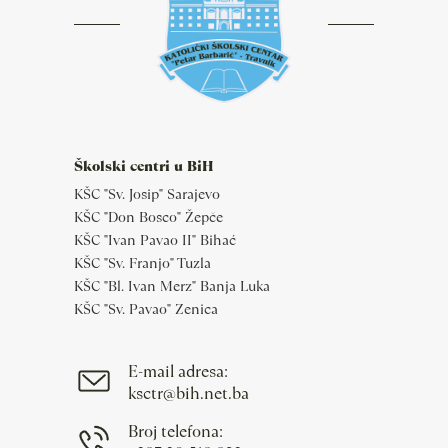
Školski centri u BiH
KŠC "Sv. Josip" Sarajevo
KŠC "Don Bosco" Žepče
KŠC "Ivan Pavao II" Bihać
KŠC "Sv. Franjo" Tuzla
KŠC "Bl. Ivan Merz" Banja Luka
KŠC "Sv. Pavao" Zenica
E-mail adresa:
ksctr@bih.net.ba
Broj telefona: