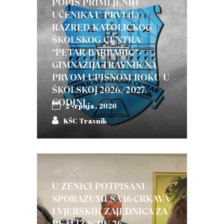
POPIS PRIMLJENIH
UČENIKA U PRVI (I.)
RAZRED KATOLIČKOG
ŠKOLSKOG CENTRA
“PETAR BARBARIĆ”-
GIMNAZIJA TRAVNIK NA
PRVOM UPISNOM ROKU U
ŠKOLSKOJ 2026./2027.
GODINI
2 srpnja, 2026
KŠC Travnik
U ZENICI POTPISANI
SPORAZUMI SA 16 CRKAVA
I VJERSKIH ZAJEDNICA ZA
REALIZACIJU 26