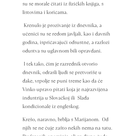
su se morale čitati iz fizičkih knjiga, s
listovima i koricama.
Krenulo je prozivanje iz dnevnika, a
učenici su se redom javljali, kao i davnih
godina, ispričavajući odsustne, a razlozi
odustva su uglavnom bili opravdani.
I tek tako, čim je razrednik otvorio
dnevnik, odrasli ljudi se pretvoriše u
đake, vrpolje se puni treme kao da će
Vinko upravo pitati koja je najrazvijena
industrija u Slovačkoj ili Slađa
kondicionale iz engleskog.
Krešo, naravno, brblja s Marijanom. Od
njih se ne čuje zašto nekih nema na satu.