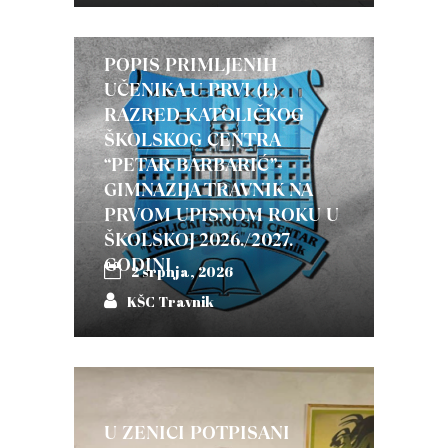
POPIS PRIMLJENIH
UČENIKA U PRVI (I.)
RAZRED KATOLIČKOG
ŠKOLSKOG CENTRA
“PETAR BARBARIĆ”-
GIMNAZIJA TRAVNIK NA
PRVOM UPISNOM ROKU U
ŠKOLSKOJ 2026./2027.
GODINI
2 srpnja, 2026
KŠC Travnik
U ZENICI POTPISANI