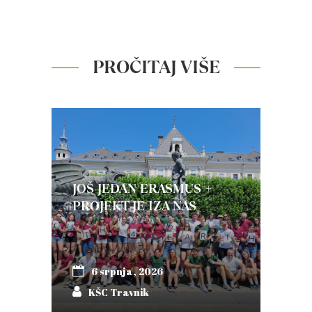
PROČITAJ VIŠE
JOŠ JEDAN ERASMUS +
PROJEKT JE IZA NAS
6 srpnja, 2026
KŠC Travnik