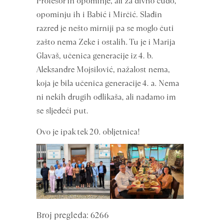
Profesor ih opominje, ali za divno čudo,
opominju ih i Babić i Mirčić. Slađin
razred je nešto mirniji pa se moglo čuti
zašto nema Zeke i ostalih. Tu je i Marija
Glavaš, učenica generacije iz 4. b.
Aleksandre Mojsilović, nažalost nema,
koja je bila učenica generacije 4. a. Nema
ni nekih drugih odlikaša, ali nadamo im
se sljedeći put.
Ovo je ipak tek 20. obljetnica!
Broj pregleda: 6266