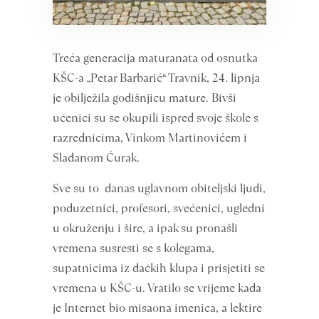
Treća generacija maturanata od osnutka
KŠC-a „Petar Barbarić“ Travnik, 24. lipnja
je obilježila godišnjicu mature. Bivši
učenici su se okupili ispred svoje škole s
razrednicima, Vinkom Martinovićem i
Slađanom Ćurak.
Sve su to danas uglavnom obiteljski ljudi,
poduzetnici, profesori, svećenici, ugledni
u okruženju i šire, a ipak su pronašli
vremena susresti se s kolegama,
supatnicima iz đačkih klupa i prisjetiti se
vremena u KŠC-u. Vratilo se vrijeme kada
je Internet bio misaona imenica, a lektire