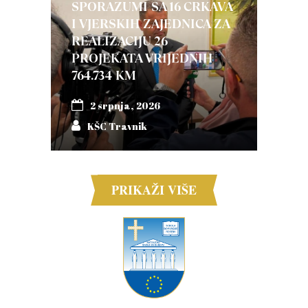
SPORAZUMI SA 16 CRKAVA
I VJERSKIH ZAJEDNICA ZA
REALIZACIJU 26
PROJEKATA VRIJEDNIH
764.734 KM
2 srpnja, 2026
KŠC Travnik
PRIKAŽI VIŠE