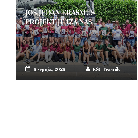
JOŠ JEDAN ERASMUS +
PROJEKT JE IZA NAS
6 srpnja, 2026
KŠC Travnik