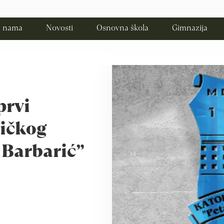
 nama
Novosti
Osnovna škola
Gimnazija
prvi
ličkog
 Barbarić”