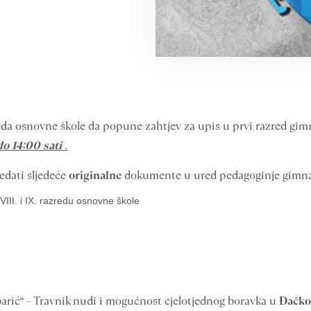
eda osnovne škole da popune zahtjev za upis u prvi razred gim
o 14:00 sati
.
edati sljedeće
originalne
dokumente u ured pedagoginje gimna
VIII. i IX. razredu osnovne škole
rbarić“ – Travnik nudi i mogućnost cjelotjednog boravka u
Đačko