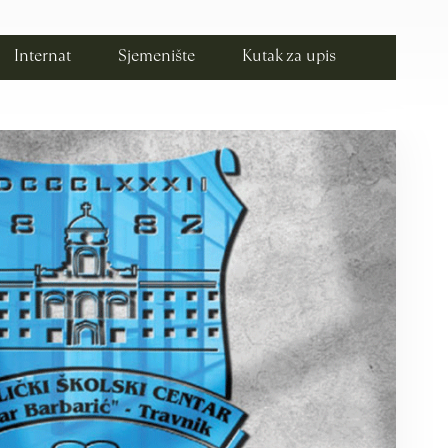
Internat
Sjemenište
Kutak za upis