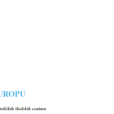
EUROPU
toličkih školskih centara