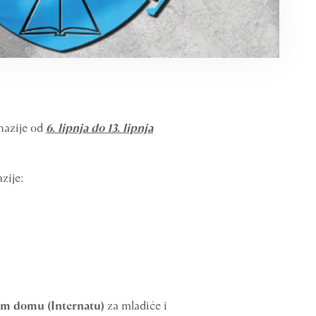
nazije od
6. lipnja do 13. lipnja
zije:
m domu (Internatu)
za mladiće i