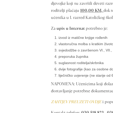
djevojke koji su završili deveti r
roditelji plaćaju
100,00 KM,
dok s
učenika u I. razred Katoličkog ško
Za
upis u Internat
potrebno je:
izvod iz matične knjige rođenih
vlastoručna molba s kratkim živo
svjedodžbe o završenom VI., VII., V
preporuka župnika
suglasnost roditelja/skrbnika
dvije fotografije (kao za osobne 
liječničko uvjerenje (ne starije od 
NAPOMENA: Učenicima koji dolaze 
dostavljanje potrebne dokumentac
ZAHTJEV PREUZETI OVDJE
i popu
Kontakt telefon:
030 518 823,
03