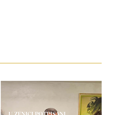
U ZENICI POTPISANI