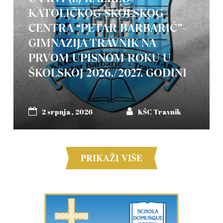
KATOLIČKOG ŠKOLSKOG
CENTRA “PETAR BARBARIĆ”-
GIMNAZIJA TRAVNIK NA
PRVOM UPISNOM ROKU U
ŠKOLSKOJ 2026./2027. GODINI
2 srpnja, 2026
KŠC Travnik
PRIKAŽI VIŠE