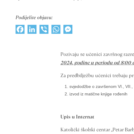
Podijelite objavu:
Facebook
LinkedIn
Viber
WhatsApp
Messenger
Pozivaju se učenici završnog razr
2024. godine u periodu od 8:00 d
Za predbilježbu učenici trebaju pr
svjedodžbe o završenom VI., VII., 
izvod iz matične knjige rođenih
Upis u Internat
Katolički školski centar „Petar Ba