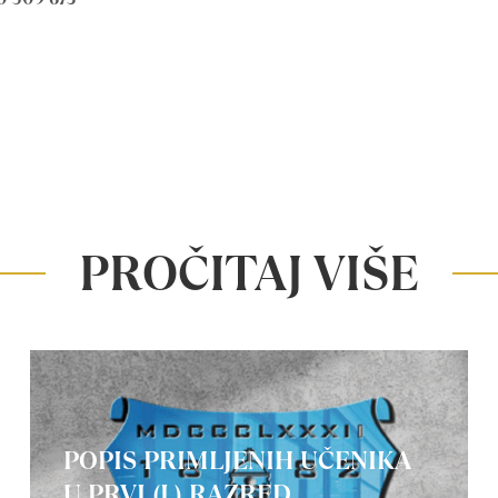
PROČITAJ VIŠE
POPIS PRIMLJENIH UČENIKA
U PRVI (I.) RAZRED