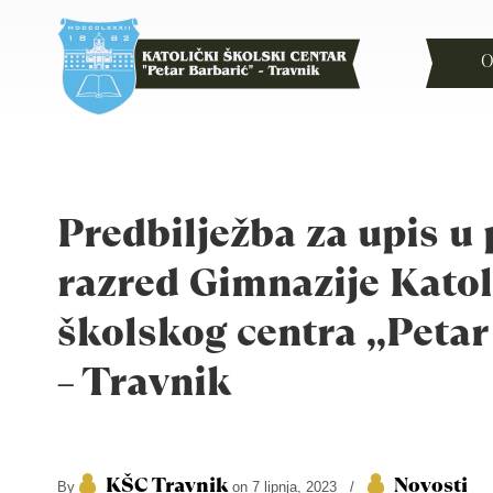
O
Predbilježba za upis u 
razred Gimnazije Kato
školskog centra ,,Petar
– Travnik
KŠC Travnik
Novosti
By
on 7 lipnja, 2023
/