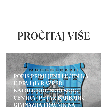
PROČITAJ VIŠE
POPIS PRIMLJENIH UČENIKA
U PRVI (I.) RAZRED
KATOLIČKOG ŠKOLSKOG
CENTRA “PETAR BARBARIĆ”-
GIMNAZIJA TRAVNIK NA