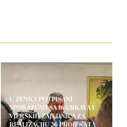
U ZENICI POTPISANI
SPORAZUMI SA 16 CRKAVA I
VJERSKIH ZAJEDNICA ZA
REALIZACIJU 26 PROJEKATA