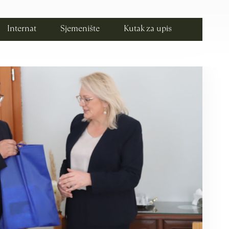
Internat
Sjemenište
Kutak za upis