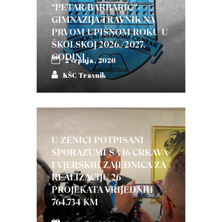
“PETAR BARBARIĆ”-
GIMNAZIJA TRAVNIK NA
PRVOM UPISNOM ROKU U
ŠKOLSKOJ 2026./2027.
GODINI
2 srpnja, 2026
KŠC Travnik
U ZENICI POTPISANI
SPORAZUMI SA 16 CRKAVA
I VJERSKIH ZAJEDNICA ZA
REALIZACIJU 26
PROJEKATA VRIJEDNIH
764.734 KM