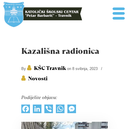
Kazališna radionica
KŠC Travnik
By
on 8 svibnja, 2023
/
Novosti
Podijelite objavu:
Facebook
LinkedIn
Viber
WhatsApp
Messenger