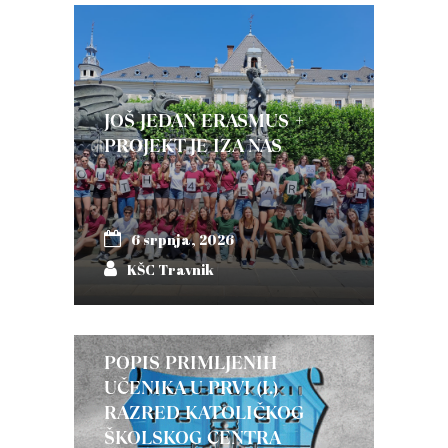
JOŠ JEDAN ERASMUS +
PROJEKT JE IZA NAS
6 srpnja, 2026
KŠC Travnik
POPIS PRIMLJENIH
UČENIKA U PRVI (I.)
RAZRED KATOLIČKOG
ŠKOLSKOG CENTRA