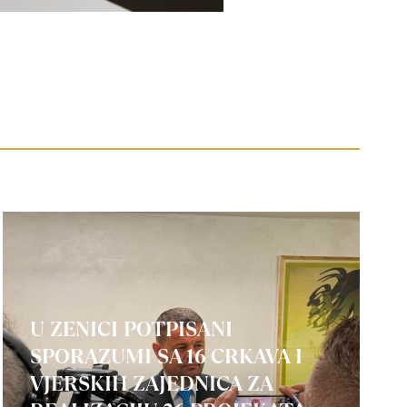
U ZENICI POTPISANI
SPORAZUMI SA 16 CRKAVA I
VJERSKIH ZAJEDNICA ZA