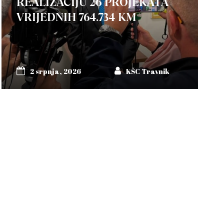
REALIZACIJU 26 PROJEKATA
VRIJEDNIH 764.734 KM
2 srpnja, 2026
KŠC Travnik