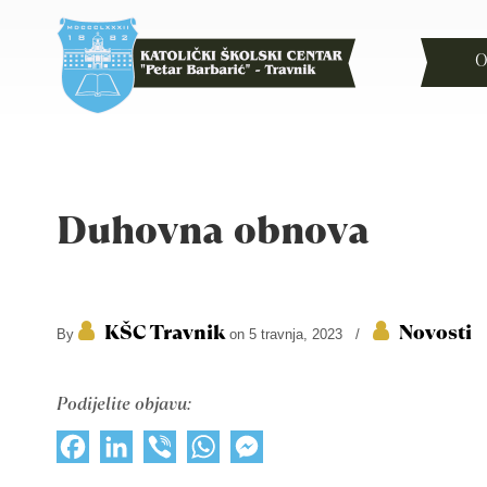
O
Duhovna obnova
KŠC Travnik
Novosti
By
on 5 travnja, 2023
/
Podijelite objavu:
Facebook
LinkedIn
Viber
WhatsApp
Messenger