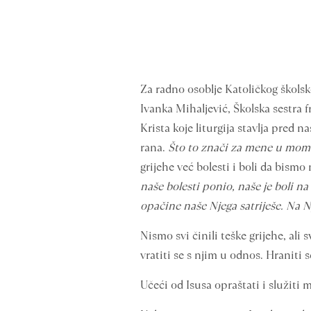
Za radno osoblje Katoličkog školsk
Ivanka Mihaljević, Školska sestra
Krista koje liturgija stavlja pred 
rana.
Što to znači za mene u mom 
grijehe već bolesti i boli da bism
naše bolesti ponio, naše je boli n
opačine naše Njega satriješe. Na N
Nismo svi činili teške grijehe, ali
vratiti se s njim u odnos. Hraniti s
Učeći od Isusa opraštati i služiti