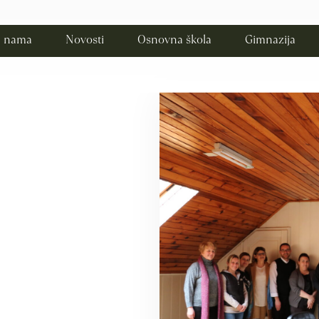
 nama
Novosti
Osnovna škola
Gimnazija