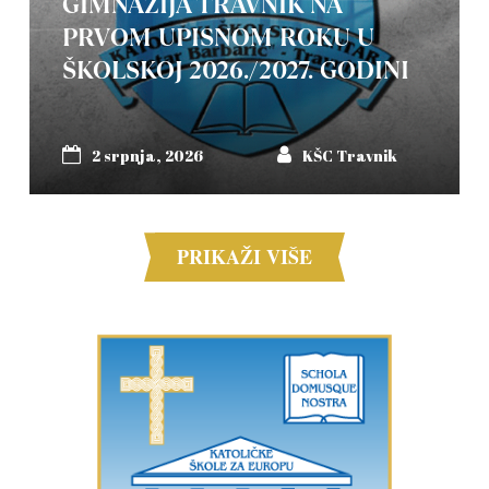
GIMNAZIJA TRAVNIK NA
PRVOM UPISNOM ROKU U
ŠKOLSKOJ 2026./2027. GODINI
2 srpnja, 2026
KŠC Travnik
PRIKAŽI VIŠE