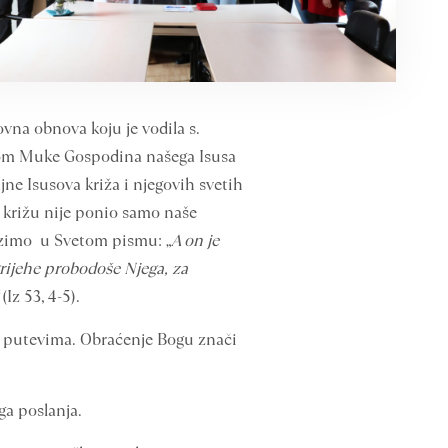
ovna obnova koju je vodila s.
tvom Muke Gospodina našega Isusa
jne Isusova križa i njegovih svetih
 križu nije ponio samo naše
lazimo u Svetom pismu: „
A on je
grijehe probodoše Njega, za
“
(Iz 53, 4-5).
jim putevima. Obraćenje Bogu znači
ga poslanja.