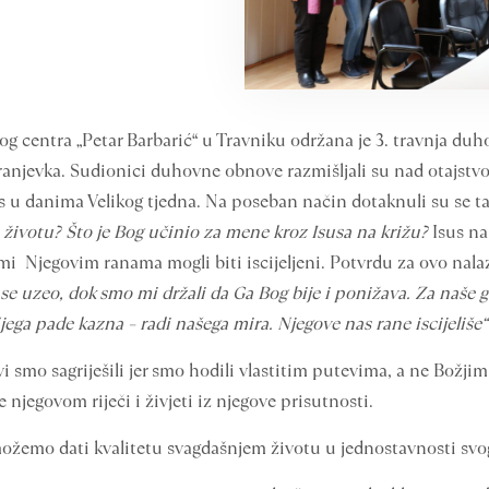
og centra „Petar Barbarić“ u Travniku održana je 3. travnja duh
 franjevka. Sudionici duhovne obnove razmišljali su nad otajs
nas u danima Velikog tjedna. Na poseban način dotaknuli su se ta
životu? Što je Bog učinio za mene kroz Isusa na križu?
Isus na
o mi Njegovim ranama mogli biti iscijeljeni. Potvrdu za ovo na
a se uzeo, dok smo mi držali da Ga Bog bije i ponižava. Za naše 
jega pade kazna – radi našega mira. Njegove nas rane iscijeliše
 svi smo sagriješili jer smo hodili vlastitim putevima, a ne Bož
e njegovom riječi i živjeti iz njegove prisutnosti.
 možemo dati kvalitetu svagdašnjem životu u jednostavnosti svo