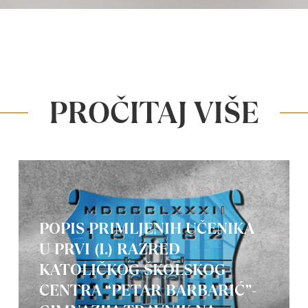
PROČITAJ VIŠE
POPIS PRIMLJENIH UČENIKA
U PRVI (I.) RAZRED
KATOLIČKOG ŠKOLSKOG
CENTRA “PETAR BARBARIĆ”-