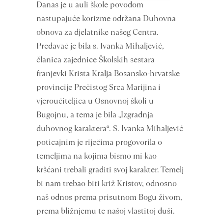
Danas je u auli škole povodom
nastupajuće korizme održana Duhovna
obnova za djelatnike našeg Centra.
Predavač je bila s. Ivanka Mihaljević,
članica zajednice Školskih sestara
franjevki Krista Kralja Bosansko-hrvatske
provincije Prečistog Srca Marijina i
vjeroučiteljica u Osnovnoj školi u
Bugojnu, a tema je bila „Izgradnja
duhovnog karaktera“. S. Ivanka Mihaljević
poticajnim je riječima progovorila o
temeljima na kojima bismo mi kao
kršćani trebali graditi svoj karakter. Temelj
bi nam trebao biti križ Kristov, odnosno
naš odnos prema prisutnom Bogu živom,
prema bližnjemu te našoj vlastitoj duši.