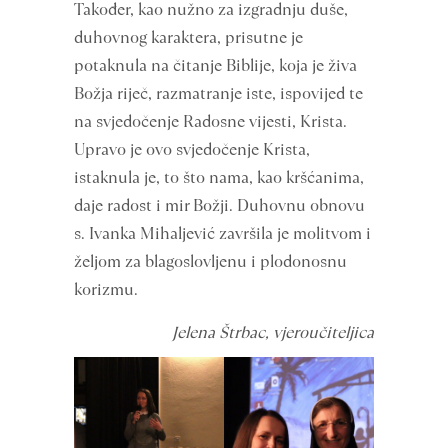
Također, kao nužno za izgradnju duše,
duhovnog karaktera, prisutne je
potaknula na čitanje Biblije, koja je živa
Božja riječ, razmatranje iste, ispovijed te
na svjedočenje Radosne vijesti, Krista.
Upravo je ovo svjedočenje Krista,
istaknula je, to što nama, kao kršćanima,
daje radost i mir Božji. Duhovnu obnovu
s. Ivanka Mihaljević završila je molitvom i
željom za blagoslovljenu i plodonosnu
korizmu.
Jelena Štrbac, vjeroučiteljica