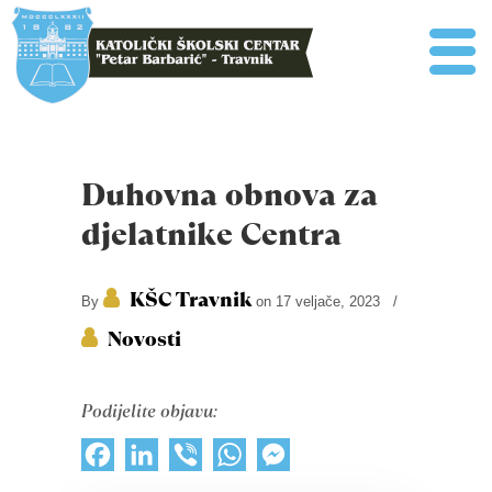
Duhovna obnova za
djelatnike Centra
KŠC Travnik
By
on 17 veljače, 2023
/
Novosti
Podijelite objavu:
Facebook
LinkedIn
Viber
WhatsApp
Messenger