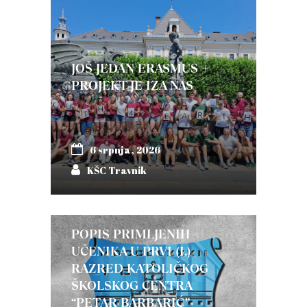
JOŠ JEDAN ERASMUS +
PROJEKT JE IZA NAS
6 srpnja, 2026
KŠC Travnik
POPIS PRIMLJENIH
UČENIKA U PRVI (I.)
RAZRED KATOLIČKOG
ŠKOLSKOG CENTRA
“PETAR BARBARIĆ”-