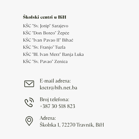
Školski centri u BiH
KŠC "Sv. Josip" Sarajevo
KŠC "Don Bosco" Žepče
KŠC "Ivan Pavao II" Bihać
KŠC "Sv. Franjo" Tuzla
KŠC "Bl. Ivan Merz" Banja Luka
KŠC "Sv. Pavao" Zenica
E-mail adresa:
ksctr@bih.net.ba
Broj telefona:
+387 30 518 823
Adresa:
Školska 1, 72270 Travnik, BiH