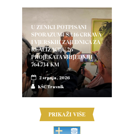
U ZENICI POTPISANI
SPORAZUMI SA 16 CRKAVA
I VJERSKIH ZAJEDNICA ZA
REALIZACIJU 26
PROJEKATA VRIJEDNIH
764.734 KM
2 srpnja, 2026
KŠC Travnik
PRIKAŽI VIŠE