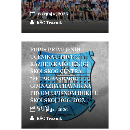
6 srpnja, 2026
KŠC Travnik
POPIS PRIMLJENIH
UČENIKA U PRVI (I.)
RAZRED KATOLIČKOG
ŠKOLSKOG CENTRA
“PETAR BARBARIĆ”-
GIMNAZIJA TRAVNIK NA
PRVOM UPISNOM ROKU U
ŠKOLSKOJ 2026./2027.
GODINI
2 srpnja, 2026
KŠC Travnik