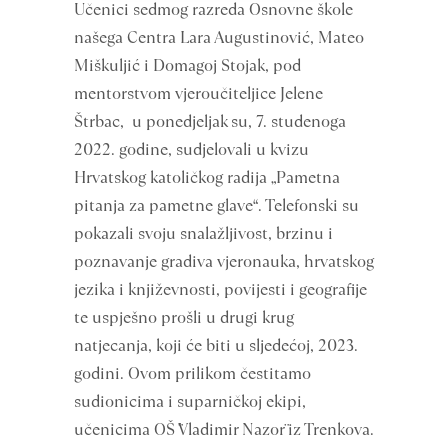
Učenici sedmog razreda Osnovne škole
našega Centra Lara Augustinović, Mateo
Miškuljić i Domagoj Stojak, pod
mentorstvom vjeroučiteljice Jelene
Štrbac, u ponedjeljak su, 7. studenoga
2022. godine, sudjelovali u kvizu
Hrvatskog katoličkog radija „Pametna
pitanja za pametne glave“. Telefonski su
pokazali svoju snalažljivost, brzinu i
poznavanje gradiva vjeronauka, hrvatskog
jezika i književnosti, povijesti i geografije
te uspješno prošli u drugi krug
natjecanja, koji će biti u sljedećoj, 2023.
godini. Ovom prilikom čestitamo
sudionicima i suparničkoj ekipi,
učenicima OŠ ¨Vladimir Nazor¨ iz Trenkova.