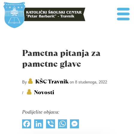
Pametna pitanja za
pametne glave
KŠC Travnik
By
on 8 studenoga, 2022
Novosti
/
Podijelite objavu:
Facebook
LinkedIn
Viber
WhatsApp
Messenger