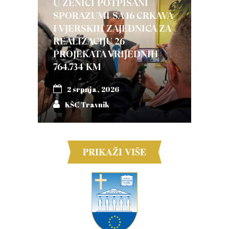
U ZENICI POTPISANI
SPORAZUMI SA 16 CRKAVA
I VJERSKIH ZAJEDNICA ZA
REALIZACIJU 26
PROJEKATA VRIJEDNIH
764.734 KM
2 srpnja, 2026
KŠC Travnik
PRIKAŽI VIŠE