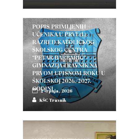
POPIS PRIMLJENIH
UČENIKA U PRVI (I.)
RAZRED KATOLIČKOG
ŠKOLSKOG CENTRA
“PETAR BARBARIĆ”-
GIMNAZIJA TRAVNIK NA
PRVOM UPISNOM ROKU U
ŠKOLSKOJ 2026./2027.
GODINI
2 srpnja, 2026
KŠC Travnik