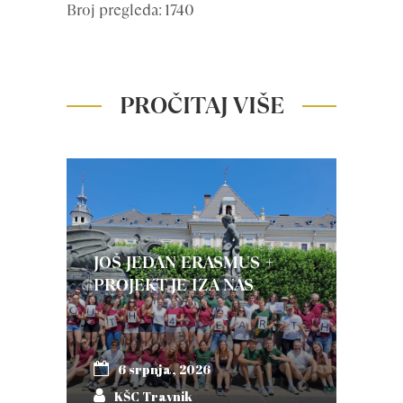
Broj pregleda: 1740
PROČITAJ VIŠE
JOŠ JEDAN ERASMUS +
PROJEKT JE IZA NAS
6 srpnja, 2026
KŠC Travnik