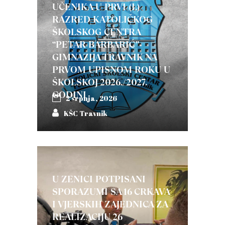
UČENIKA U PRVI (I.)
RAZRED KATOLIČKOG
ŠKOLSKOG CENTRA
“PETAR BARBARIĆ”-
GIMNAZIJA TRAVNIK NA
PRVOM UPISNOM ROKU U
ŠKOLSKOJ 2026./2027.
GODINI
2 srpnja, 2026
KŠC Travnik
U ZENICI POTPISANI
SPORAZUMI SA 16 CRKAVA
I VJERSKIH ZAJEDNICA ZA
REALIZACIJU 26