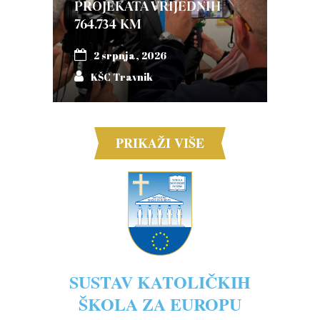
PROJEKATA VRIJEDNIH
764.734 KM
2 srpnja, 2026
KŠC Travnik
PRIKAŽI VIŠE
SUSTAV KATOLIČKIH
ŠKOLA ZA EUROPU