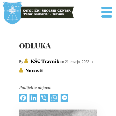
ODLUKA
KŠC Travnik
By
on 21 travnja, 2022
/
Novosti
Podijelite objavu:
Facebook
LinkedIn
Viber
WhatsApp
Messenger