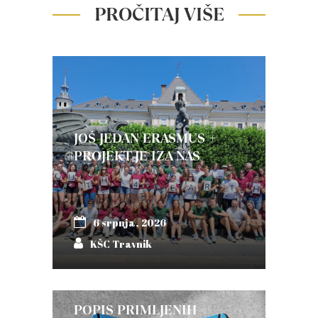
PROČITAJ VIŠE
JOŠ JEDAN ERASMUS +
PROJEKT JE IZA NAS
6 srpnja, 2026
KŠC Travnik
POPIS PRIMLJENIH