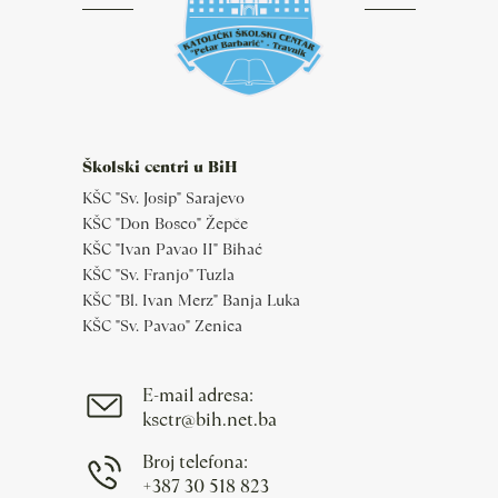
Školski centri u BiH
KŠC "Sv. Josip" Sarajevo
KŠC "Don Bosco" Žepče
KŠC "Ivan Pavao II" Bihać
KŠC "Sv. Franjo" Tuzla
KŠC "Bl. Ivan Merz" Banja Luka
KŠC "Sv. Pavao" Zenica
E-mail adresa:
ksctr@bih.net.ba
Broj telefona:
+387 30 518 823