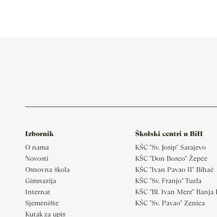
Izbornik
Školski centri u BiH
O nama
KŠC "Sv. Josip" Sarajevo
Novosti
KŠC "Don Bosco" Žepče
Osnovna škola
KŠC "Ivan Pavao II" Bihać
Gimnazija
KŠC "Sv. Franjo" Tuzla
Internat
KŠC "Bl. Ivan Merz" Banja
Sjemenište
KŠC "Sv. Pavao" Zenica
Kutak za upis