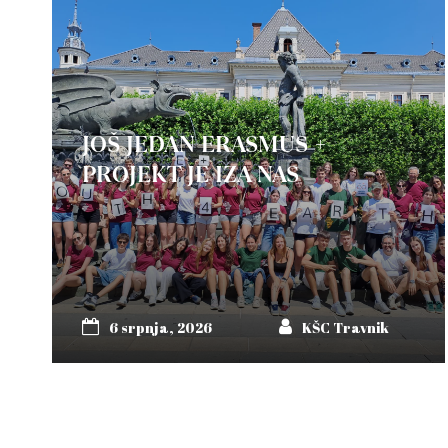
JOŠ JEDAN ERASMUS +
PROJEKT JE IZA NAS
6 srpnja, 2026
KŠC Travnik