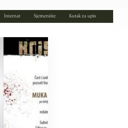
Internat
Sjemenište
Kutak za upis