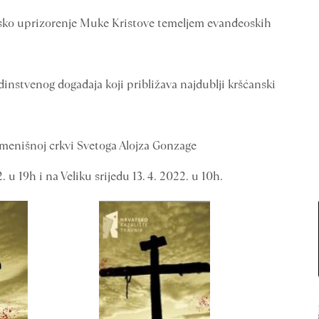
sko uprizorenje Muke Kristove temeljem evanđeoskih
instvenog događaja koji približava najdublji kršćanski
jemenišnoj crkvi Svetoga Alojza Gonzage
 u 19h i na Veliku srijedu 13. 4. 2022. u 10h.