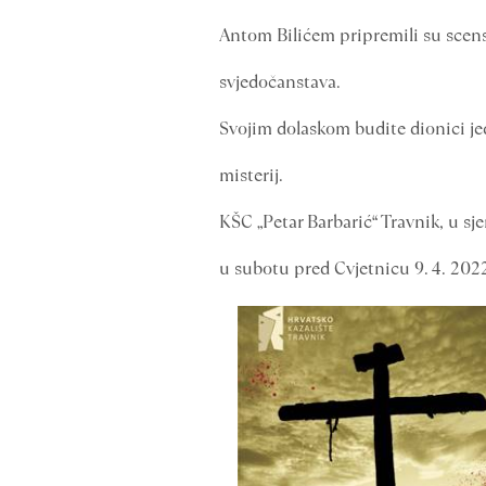
Antom Bilićem pripremili su scen
svjedočanstava.
Svojim dolaskom budite dionici jed
misterij.
KŠC „Petar Barbarić“ Travnik, u s
u subotu pred Cvjetnicu 9. 4. 2022.