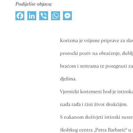
Podijelite objavu:
Facebook
LinkedIn
Viber
WhatsApp
Messenger
Korizma je vrijeme priprave za slav
proročki poziv na obraćenje, dublj
braćom i sestrama te posegnuti z
djelima.
Vjernički korizmeni hod je istinsk
nada rađa i čini život drukčijim.
S nakanom doživjeti istinski susret
školskog centra „Petra Barbarić“ u