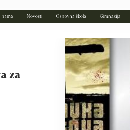
 nama
Novosti
Osnovna škola
Gimnazija
a za