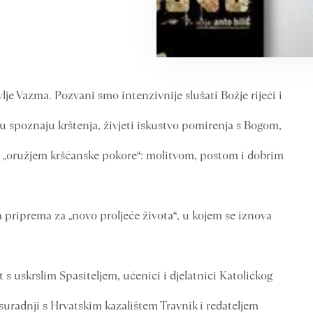
lje Vazma. Pozvani smo intenzivnije slušati Božje riječi i
u spoznaju krštenja, živjeti iskustvo pomirenja s Bogom,
a „oružjem kršćanske pokore“: molitvom, postom i dobrim
a priprema za „novo proljeće života“, u kojem se iznova
 s uskrslim Spasiteljem, učenici i djelatnici Katoličkog
 suradnji s Hrvatskim kazalištem Travnik i redateljem