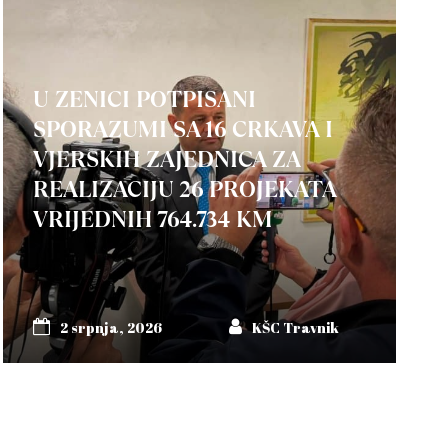
U ZENICI POTPISANI
SPORAZUMI SA 16 CRKAVA I
VJERSKIH ZAJEDNICA ZA
REALIZACIJU 26 PROJEKATA
VRIJEDNIH 764.734 KM
2 srpnja, 2026
KŠC Travnik