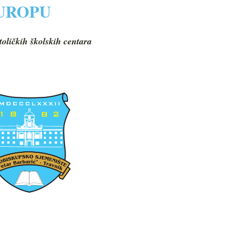
EUROPU
toličkih školskih centara