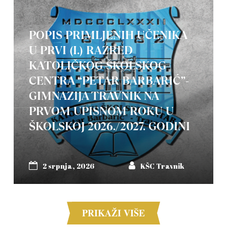
POPIS PRIMLJENIH UČENIKA
U PRVI (I.) RAZRED
KATOLIČKOG ŠKOLSKOG
CENTRA “PETAR BARBARIĆ”-
GIMNAZIJA TRAVNIK NA
PRVOM UPISNOM ROKU U
ŠKOLSKOJ 2026./2027. GODINI
2 srpnja, 2026
KŠC Travnik
PRIKAŽI VIŠE