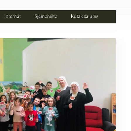
Internat
Sjemenište
Kutak za upis