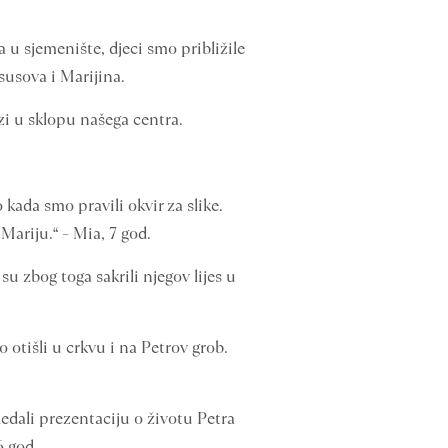
u sjemenište, djeci smo približile
susova i Marijina.
azi u sklopu našega centra.
 kada smo pravili okvir za slike.
Mariju.“ – Mia, 7 god.
su zbog toga sakrili njegov lijes u
o otišli u crkvu i na Petrov grob.
ledali prezentaciju o životu Petra
6 god.