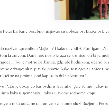
žji Petar Barbarić posebno njegovao su pobožnost Blaženoj Dje
ado nazivao „premilom Majkom“ i kako navodi A. Puntigam: „Naj
om krunicom. Dan i noć nosio je uza se krunicu; on bi ju molio
rigoda… Tko je motrio Barbarića, gdje ide hodnikom, udario bi m
eno držanje; ali nije svaki opazio, kako se njegove usnice tiho
 krijući se na prsima, pod kaputom držala krunicu.“
 Petar je upoznao baš ovdje u Travniku, gdje su mu ljubav prem
 širio kako u sjemeništu, tako i u svome rodnome kraju.
druge u nizu održane radionice o časnome sluzi Božjemu Petru