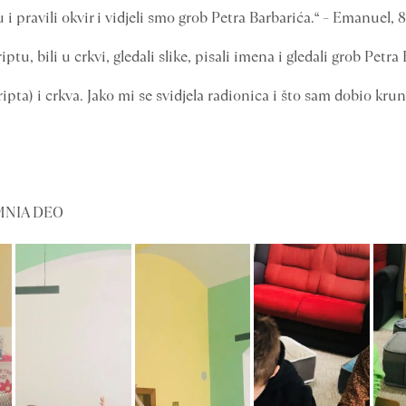
u i pravili okvir i vidjeli smo grob Petra Barbarića.“ – Emanuel, 
ptu, bili u crkvi, gledali slike, pisali imena i gledali grob Petra
ipta) i crkva. Jako mi se svidjela radionica i što sam dobio krun
 OMNIA DEO