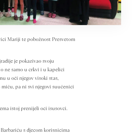
vici Mariji te pobožnost Presvetom
radije je pokazivao svoju
 ne samo u crkvi i u kapelici
u u oči njegov visoki stas,
 miču, pa ni svi njegovi suučenici
a istoj prenijeli oci isusovci.
 Barbariću s djecom korisnicima