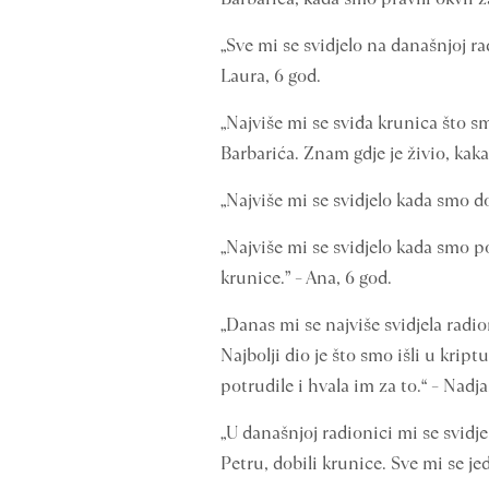
„Sve mi se svidjelo na današnjoj rad
Laura, 6 god.
„Najviše mi se sviđa krunica što smo
Barbarića. Znam gdje je živio, kaka
„Najviše mi se svidjelo kada smo do
„Najviše mi se svidjelo kada smo po
krunice.” – Ana, 6 god.
„Danas mi se najviše svidjela radion
Najbolji dio je što smo išli u kript
potrudile i hvala im za to.“ – Nadja
„U današnjoj radionici mi se svidje
Petru, dobili krunice. Sve mi se jed