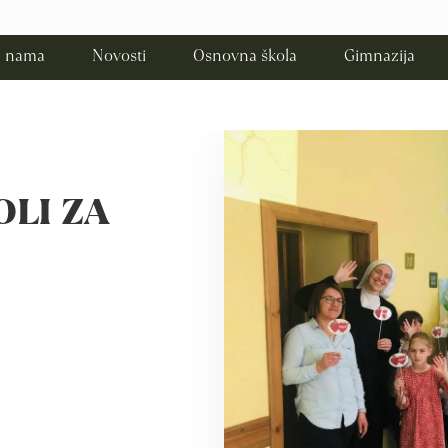
 nama
Novosti
Osnovna škola
Gimnazija
OLI ZA