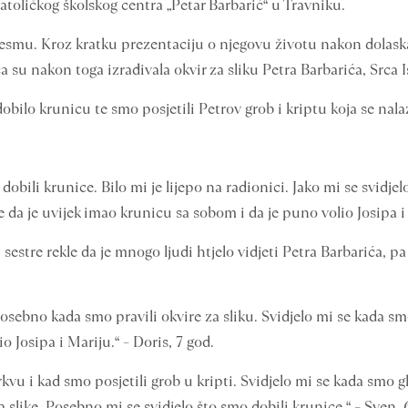
oličkog školskog centra „Petar Barbarić“ u Travniku.
esmu. Kroz kratku prezentaciju o njegovu životu nakon dolaska 
 su nakon toga izrađivala okvir za sliku Petra Barbarića, Srca I
dobilo krunicu te smo posjetili Petrov grob i kriptu koja se nal
obili krunice. Bilo mi je lijepo na radionici. Jako mi se svidjelo
da je uvijek imao krunicu sa sobom i da je puno volio Josipa i 
sestre rekle da je mnogo ljudi htjelo vidjeti Petra Barbarića, pa 
 Posebno kada smo pravili okvire za sliku. Svidjelo mi se kada sm
 Josipa i Mariju.“ – Doris, 7 god.
rkvu i kad smo posjetili grob u kripti. Svidjelo mi se kada smo g
a slike. Posebno mi se svidjelo što smo dobili krunice.“ – Sven, 