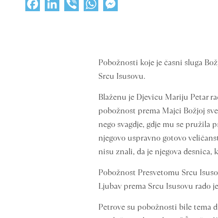
Facebook
LinkedIn
Viber
WhatsApp
Messenger
Pobožnosti koje je časni sluga Bo
Srcu Isusovu.
Blaženu je Djevicu Mariju Petar r
pobožnost prema Majci Božjoj svet
nego svagdje, gdje mu se pružila p
njegovo uspravno gotovo veličanstv
nisu znali, da je njegova desnica,
Pobožnost Presvetomu Srcu Isusovu
Ljubav prema Srcu Isusovu rado je
Petrove su pobožnosti bile tema 