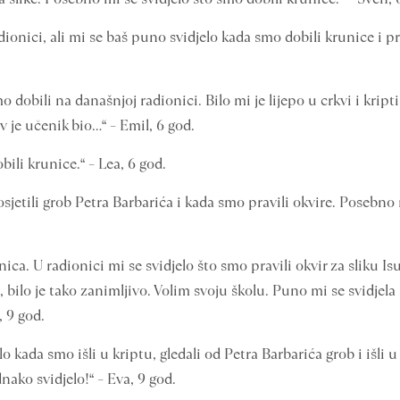
ionici, ali mi se baš puno svidjelo kada smo dobili krunice i prav
 dobili na današnjoj radionici. Bilo mi je lijepo u crkvi i kript
v je učenik bio…“ – Emil, 6 god.
bili krunice.“ – Lea, 6 god.
sjetili grob Petra Barbarića i kada smo pravili okvire. Posebno 
ica. U radionici mi se svidjelo što smo pravili okvir za sliku Is
u, bilo je tako zanimljivo. Volim svoju školu. Puno mi se svidjel
, 9 god.
lo kada smo išli u kriptu, gledali od Petra Barbarića grob i išli 
nako svidjelo!“ – Eva, 9 god.