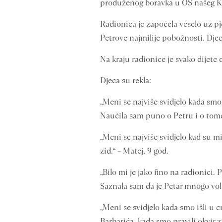
produženog boravka u OŠ našeg Kat
Radionica je započela veselo uz pj
Petrove najmilije pobožnosti. Djeca
Na kraju radionice je svako dijete 
Djeca su rekla:
„Meni se najviše svidjelo kada smo d
Naučila sam puno o Petru i o tome 
„Meni se najviše svidjelo kad su mi 
zid.“ – Matej, 9 god.
„Bilo mi je jako fino na radionici.
Saznala sam da je Petar mnogo volio
„Meni se svidjelo kada smo išli u c
Barbarića, kada smo pravili okvir z