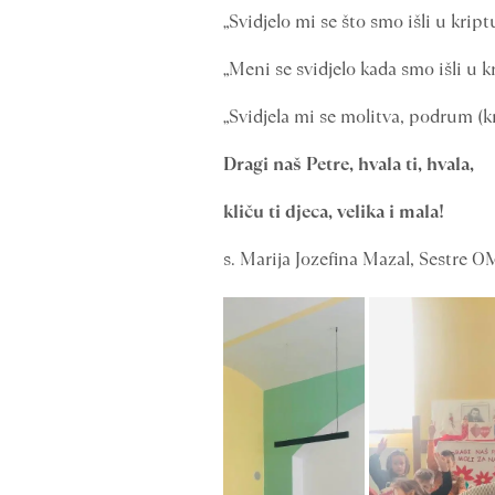
„Svidjelo mi se što smo išli u kript
„Meni se svidjelo kada smo išli u kri
„Svidjela mi se molitva, podrum (kr
Dragi naš Petre, hvala ti, hvala,
kliču ti djeca, velika i mala!
s. Marija Jozefina Mazal, Sestre