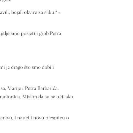
ili, bojali okvire za sliku.“ –
i gdje smo posjetili grob Petra
mi je drago što smo dobili
usa, Marije i Petra Barbarića.
a radionica. Mislim da su se uči jako
u crkvu, i naučili novu pjesmicu o