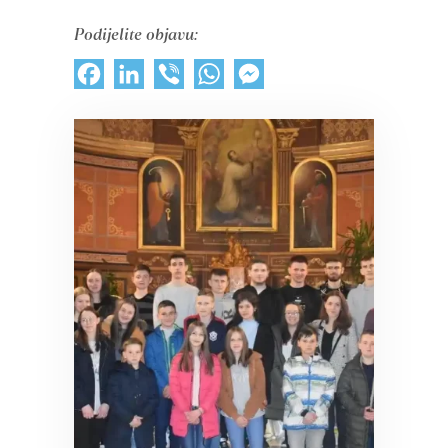
Podijelite objavu:
Facebook
LinkedIn
Viber
WhatsApp
Messenger