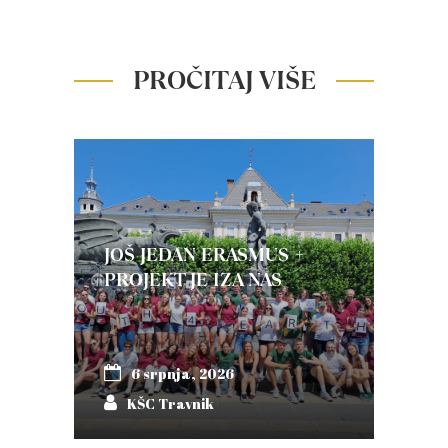
PROČITAJ VIŠE
JOŠ JEDAN ERASMUS +
PROJEKT JE IZA NAS
6 srpnja, 2026
KŠC Travnik