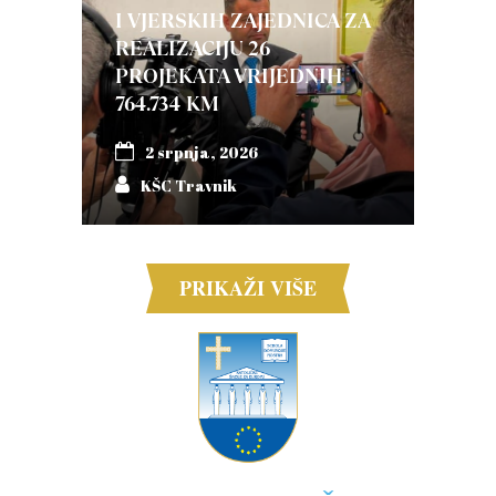
I VJERSKIH ZAJEDNICA ZA
REALIZACIJU 26
PROJEKATA VRIJEDNIH
764.734 KM
2 srpnja, 2026
KŠC Travnik
PRIKAŽI VIŠE