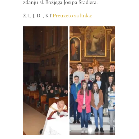
zdanju sl. Božjega Josipa Stadlera.
Ž.I., J. D. , KT
Preuzeto sa linka: