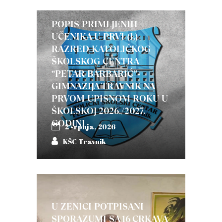
POPIS PRIMLJENIH
UČENIKA U PRVI (I.)
RAZRED KATOLIČKOG
ŠKOLSKOG CENTRA
“PETAR BARBARIĆ”-
GIMNAZIJA TRAVNIK NA
PRVOM UPISNOM ROKU U
ŠKOLSKOJ 2026./2027.
GODINI
2 srpnja, 2026
KŠC Travnik
U ZENICI POTPISANI
SPORAZUMI SA 16 CRKAVA