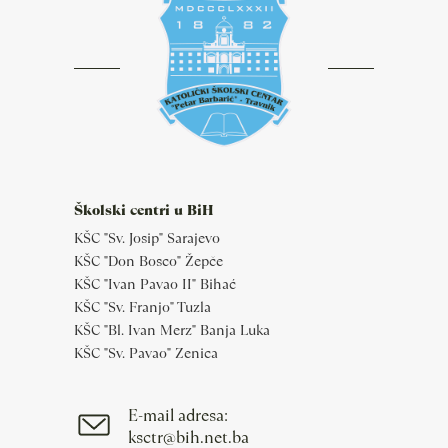
Školski centri u BiH
KŠC "Sv. Josip" Sarajevo
KŠC "Don Bosco" Žepče
KŠC "Ivan Pavao II" Bihać
KŠC "Sv. Franjo" Tuzla
KŠC "Bl. Ivan Merz" Banja Luka
KŠC "Sv. Pavao" Zenica
E-mail adresa:
ksctr@bih.net.ba