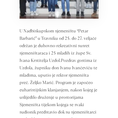
U Nadbiskupskom sjemeništu “Petar
Barbarić” u Travniku od 25. do 27. veljače
održan je duhovno-rekreativni susret
sjemeništaraca i 25 mladih iz župe Sv.
Ivana Krstitelja Uzdol.Pozdrav gostima iz
Uzdola, župniku don Ivanu Ivančeviću te
mladima, uputio je rektor sjemeništa
preč. Željko Marić. Program je započeo
euharistijskim klanjanjem, nakon kojeg je
uslijedilo druženje u prostorijama
Sjemeništa tijekom kojega se svaki
sudionik predstavio dok su sjemeništarci