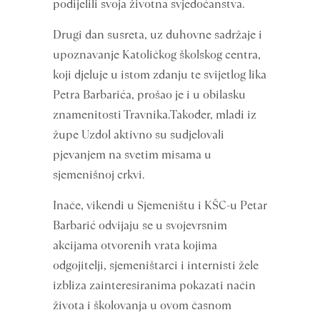
podijelili svoja životna svjedočanstva.
Drugi dan susreta, uz duhovne sadržaje i
upoznavanje Katoličkog školskog centra,
koji djeluje u istom zdanju te svijetlog lika
Petra Barbarića, prošao je i u obilasku
znamenitosti Travnika.Također, mladi iz
župe Uzdol aktivno su sudjelovali
pjevanjem na svetim misama u
sjemenišnoj crkvi.
Inače, vikendi u Sjemeništu i KŠC-u Petar
Barbarić odvijaju se u svojevrsnim
akcijama otvorenih vrata kojima
odgojitelji, sjemeništarci i internisti žele
izbliza zainteresiranima pokazati način
života i školovanja u ovom časnom