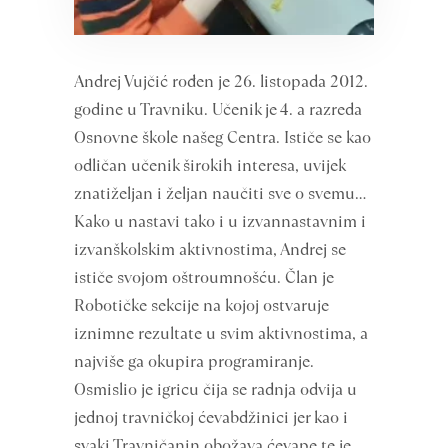
Andrej Vujčić rođen je 26. listopada 2012.
godine u Travniku. Učenik je 4. a razreda
Osnovne škole našeg Centra. Ističe se kao
odličan učenik širokih interesa, uvijek
znatiželjan i željan naučiti sve o svemu…
Kako u nastavi tako i u izvannastavnim i
izvanškolskim aktivnostima, Andrej se
ističe svojom oštroumnošću. Član je
Robotičke sekcije na kojoj ostvaruje
iznimne rezultate u svim aktivnostima, a
najviše ga okupira programiranje.
Osmislio je igricu čija se radnja odvija u
jednoj travničkoj ćevabdžinici jer kao i
svaki Travničanin obožava ćevape te je