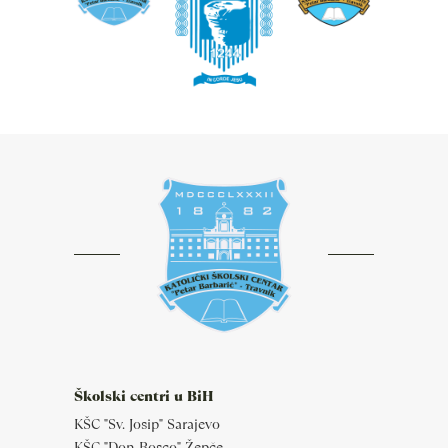
Školski centri u BiH
KŠC "Sv. Josip" Sarajevo
KŠC "Don Bosco" Žepče