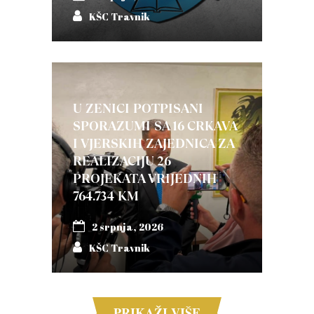
KŠC Travnik
U ZENICI POTPISANI
SPORAZUMI SA 16 CRKAVA
I VJERSKIH ZAJEDNICA ZA
REALIZACIJU 26
PROJEKATA VRIJEDNIH
764.734 KM
2 srpnja, 2026
KŠC Travnik
PRIKAŽI VIŠE