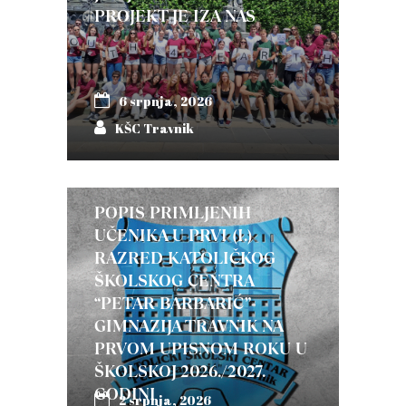
PROJEKT JE IZA NAS
6 srpnja, 2026
KŠC Travnik
POPIS PRIMLJENIH
UČENIKA U PRVI (I.)
RAZRED KATOLIČKOG
ŠKOLSKOG CENTRA
“PETAR BARBARIĆ”-
GIMNAZIJA TRAVNIK NA
PRVOM UPISNOM ROKU U
ŠKOLSKOJ 2026./2027.
GODINI
2 srpnja, 2026