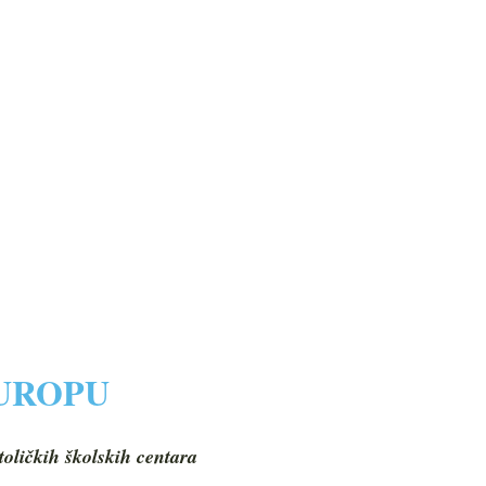
EUROPU
toličkih školskih centara