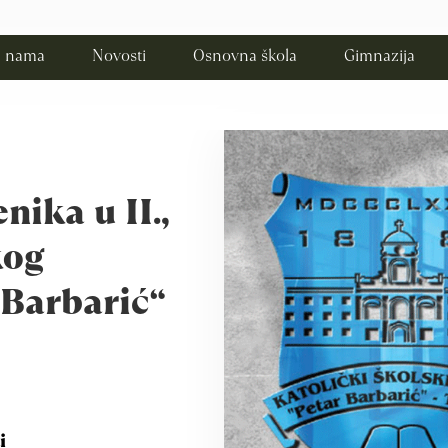
 nama
Novosti
Osnovna škola
Gimnazija
ika u II.,
kog
 Barbarić“
i