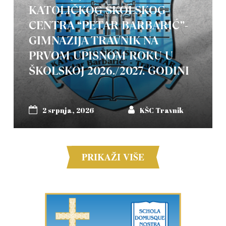
KATOLIČKOG ŠKOLSKOG
CENTRA “PETAR BARBARIĆ”-
GIMNAZIJA TRAVNIK NA
PRVOM UPISNOM ROKU U
ŠKOLSKOJ 2026./2027. GODINI
2 srpnja, 2026
KŠC Travnik
PRIKAŽI VIŠE