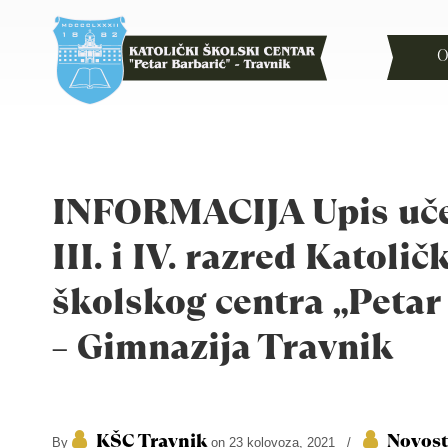
O
INFORMACIJA Upis učen
III. i IV. razred Katolič
školskog centra „Petar
– Gimnazija Travnik
KŠC Travnik
Novost
By
on 23 kolovoza, 2021
/