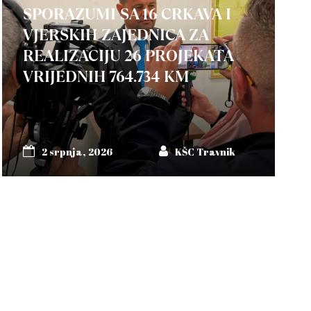
SPORAZUMI SA 16 CRKAVA I
VJERSKIH ZAJEDNICA ZA
REALIZACIJU 26 PROJEKATA
VRIJEDNIH 764.734 KM
2 srpnja, 2026
KŠC Travnik