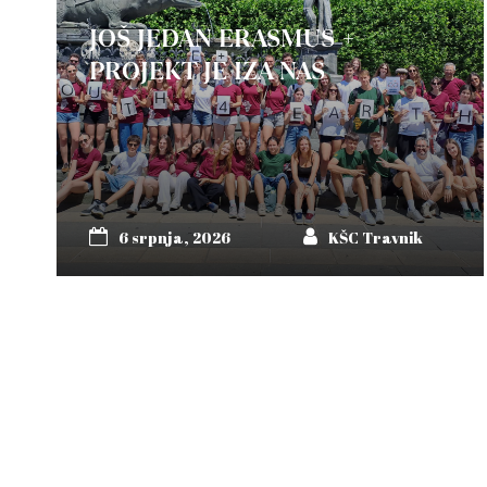
JOŠ JEDAN ERASMUS +
PROJEKT JE IZA NAS
6 srpnja, 2026
KŠC Travnik