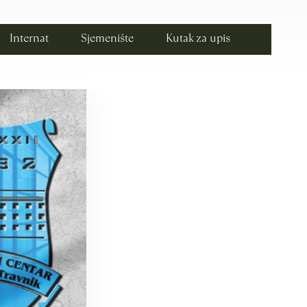
Internat
Sjemenište
Kutak za upis