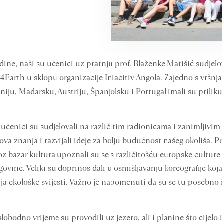
odine, naši su učenici uz pratnju prof. Blaženke Matišić sudjel
h4Earth u sklopu organizacije Iniacitiv Angola. Zajedno s vršnj
niju, Mađarsku, Austriju, Španjolsku i Portugal imali su priliku 
nici su sudjelovali na različitim radionicama i zanimljivim 
nova znanja i razvijali ideje za bolju budućnost našeg okoliša. 
kroz bazar kultura upoznali su se s različitošću europske cultur
govine. Veliki su doprinos dali u osmišljavanju koreografije koj
nja ekološke svijesti. Važno je napomenuti da su se tu posebno
obodno vrijeme su provodili uz jezero, ali i planine što cijelo