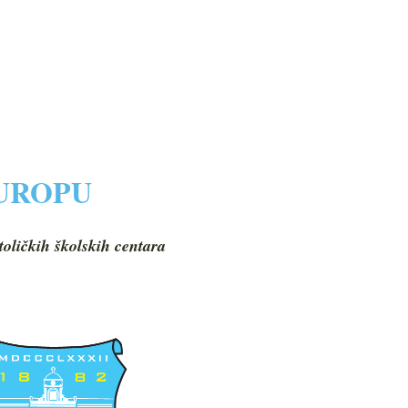
EUROPU
toličkih školskih centara