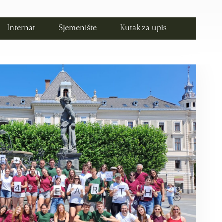
Internat
Sjemenište
Kutak za upis