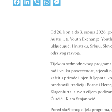
Facebook
LinkedIn
Viber
WhatsApp
Messenger
Od 26. lipnja do 3. srpnja 2026. g
Austriji, tj. Youth Exchange: Yout
uključujući Hrvatsku, Srbiju, Slove
održivog razvoja.
Tijekom sedmodnevnog programa uče
rad i veliku posvećenost, stjecali 
zaštitu prirode i njenih ljepota, 
predstavili tradiciju Bosne i Herce
Klagenfurta, a sve s ciljem podiza
Ćurčić i Klara Stojanović.
Pored službenog dijela programa, sl