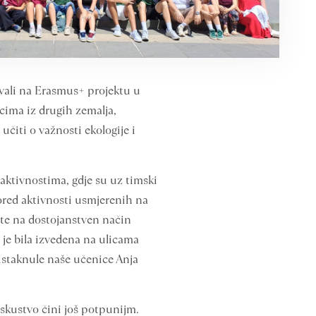
ovali na Erasmus+ projektu u
acima iz drugih zemalja,
učiti o važnosti ekologije i
aktivnostima, gdje su uz timski
Pored aktivnosti usmjerenih na
e te na dostojanstven način
a je bila izvedena na ulicama
 istaknule naše učenice Anja
 iskustvo čini još potpunijm.