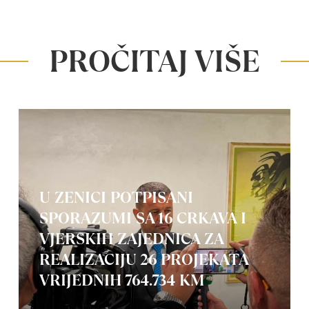
PROČITAJ VIŠE
U ZENICI POTPISANI
SPORAZUMI SA 16 CRKAVA I
VJERSKIH ZAJEDNICA ZA
REALIZACIJU 26 PROJEKATA
VRIJEDNIH 764.734 KM