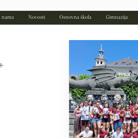
 nama
Novosti
Osnovna škola
Gimnazija
+