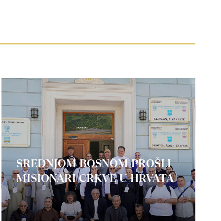
SREDNJOM BOSNOM PROŠLI
MISIONARI CRKVE U HRVATA