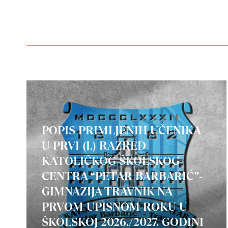
POPIS PRIMLJENIH UČENIKA
U PRVI (I.) RAZRED
KATOLIČKOG ŠKOLSKOG
CENTRA “PETAR BARBARIĆ”-
GIMNAZIJA TRAVNIK NA
PRVOM UPISNOM ROKU U
ŠKOLSKOJ 2026./2027. GODINI