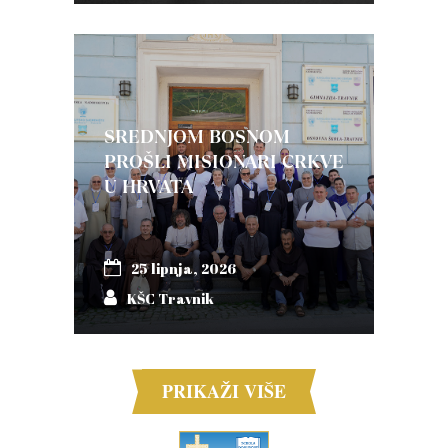
SREDNJOM BOSNOM
PROŠLI MISIONARI CRKVE
U HRVATA
25 lipnja, 2026
KŠC Travnik
PRIKAŽI VIŠE