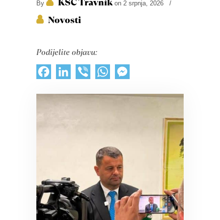
KŠC Travnik
By
on 2 srpnja, 2026
/
Novosti
Podijelite objavu:
Facebook
LinkedIn
Viber
WhatsApp
Messenger