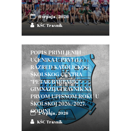
6 srpnja, 2026
KŠC Travnik
POPIS PRIMLJENIH
UČENIKA U PRVI (I.)
RAZRED KATOLIČKOG
ŠKOLSKOG CENTRA
“PETAR BARBARIĆ”-
GIMNAZIJA TRAVNIK NA
PRVOM UPISNOM ROKU U
ŠKOLSKOJ 2026./2027.
GODINI
2 srpnja, 2026
KŠC Travnik