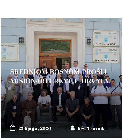
SREDNJOM BOSNOM PROŠLI
MISIONARI CRKVE U HRVATA
25 lipnja, 2026
KŠC Travnik