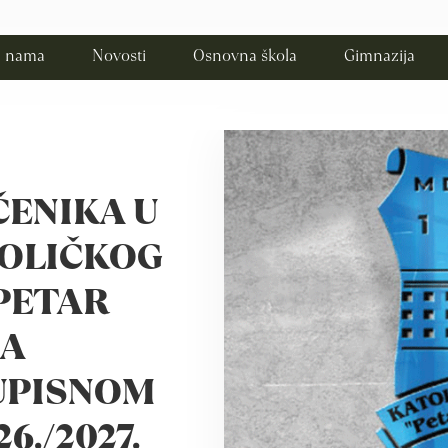
 nama
Novosti
Osnovna škola
Gimnazija
ČENIKA U
TOLIČKOG
PETAR
JA
UPISNOM
6./2027.