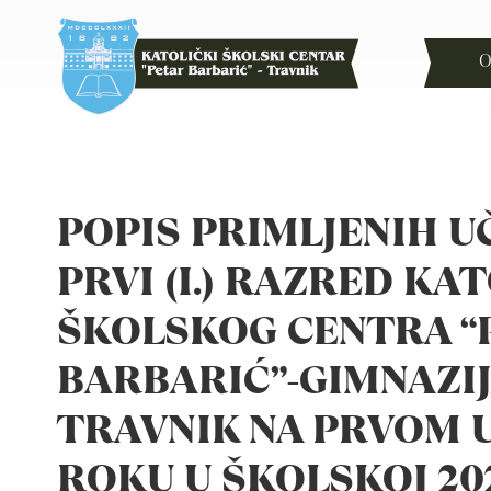
O
POPIS PRIMLJENIH U
PRVI (I.) RAZRED KA
ŠKOLSKOG CENTRA “
BARBARIĆ”-GIMNAZI
TRAVNIK NA PRVOM 
ROKU U ŠKOLSKOJ 202