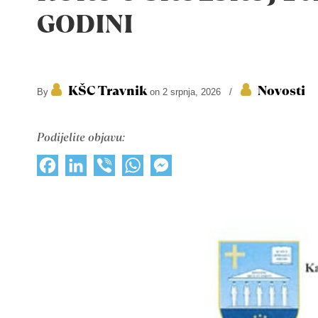
GODINI
KŠC Travnik
Novosti
By
on 2 srpnja, 2026
/
Podijelite objavu:
Facebook
LinkedIn
Viber
WhatsApp
Messenger