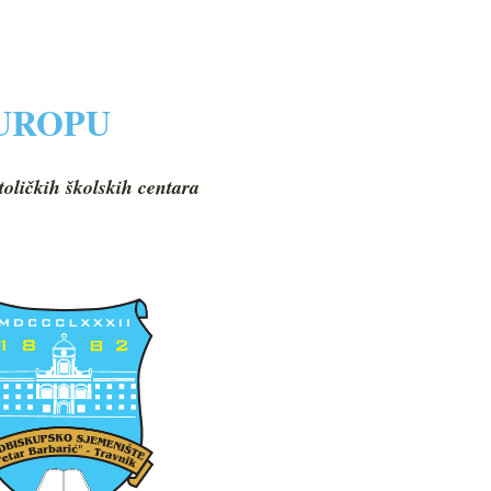
EUROPU
toličkih školskih centara