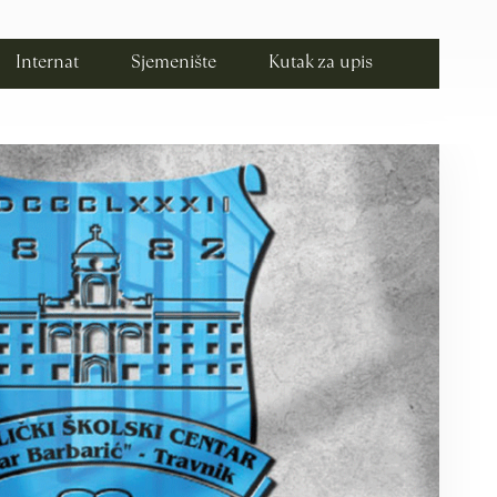
Internat
Sjemenište
Kutak za upis