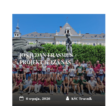
JOŠ JEDAN ERASMUS +
PROJEKT JE IZA NAS
6 srpnja, 2026
KŠC Travnik