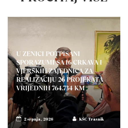
U ZENICI POTPISANI
SPORAZUMI SA 16 CRKAVA I
VJERSKIH ZAJEDNICA ZA
REALIZACIJU 26 PROJEKATA
VRIJEDNIH 764.734 KM
2 srpnja, 2026
KŠC Travnik