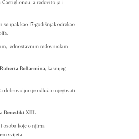
Castiglioneu, a redovito je i
 on se ipak kao 17-godišnjak odrekao
lfa.
znim, jednostavnim redovničkim
Roberta Bellarmina
, kasnijeg
ga dobrovoljno je odlučio njegovati
pa
Benedikt XIII.
 i osoba koje o njima
em svijeta.