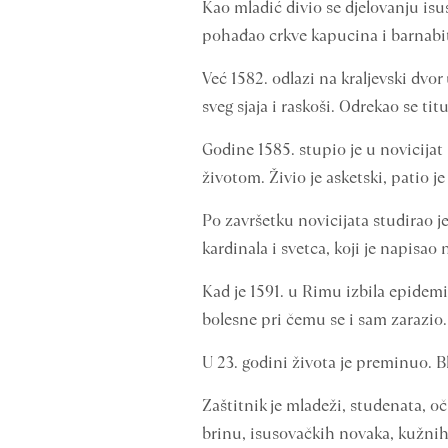
Kao mladić divio se djelovanju isu
pohađao crkve kapucina i barnabi
Već 1582. odlazi na kraljevski dvor
sveg sjaja i raskoši. Odrekao se ti
Godine 1585. stupio je u novicija
životom. Živio je asketski, patio je
Po završetku novicijata studirao j
kardinala i svetca, koji je napisao 
Kad je 1591. u Rimu izbila epidemij
bolesne pri čemu se i sam zarazio.
U 23. godini života je preminuo. 
Zaštitnik je mladeži, studenata, o
brinu, isusovačkih novaka, kužnih b