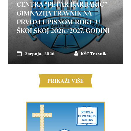
CENTRA “PETAR BARBARIĆ”-
GIMNAZIJA TRAVNIK NA
PRVOM UPISNOM ROKU U
ŠKOLSKOJ 2026./2027. GODINI
2 srpnja, 2026
KŠC Travnik
PRIKAŽI VIŠE