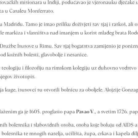
sovačkih misionara u Indiji, podučavao je vjeronauku dječake u 
ta u Casaleu Monferrato.
 u Madridu. Tamo je imao priliku doživjeti sav sjaj i raskoš, ali
tule markiza i vlasništva nad imanjem u korist mlađeg brata Rodo
t Družbe Isusove u Rimu. Sav sjaj bogatstva zamijenio je poni
 od kožnih bolesti, glavobolje i nesanice.
e teologiju i filozofiju na rimskom kolegiju uz duhovno vodstvo
njegov životopis.
a kuge, isusovci su otvorili bolnicu za oboljele. Alojzije Gonza
Blaženim ga je 1605. proglasio papa
Pavao V
., a svetim 1726. pa
čnih bolesnika i slabovidnih osoba, osoba koje boluju od AIDS-a
olesnika te mnogih naselja, učilišta, župa, crkava i kapela dilj