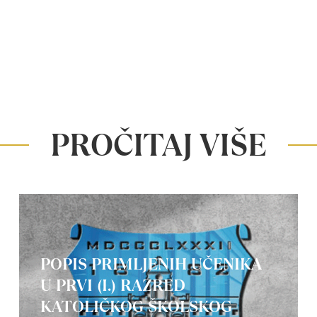
PROČITAJ VIŠE
POPIS PRIMLJENIH UČENIKA
U PRVI (I.) RAZRED
KATOLIČKOG ŠKOLSKOG