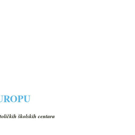
EUROPU
toličkih školskih centara