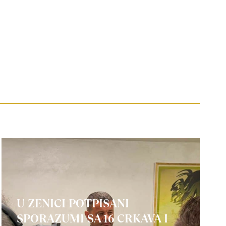
U ZENICI POTPISANI
SPORAZUMI SA 16 CRKAVA I