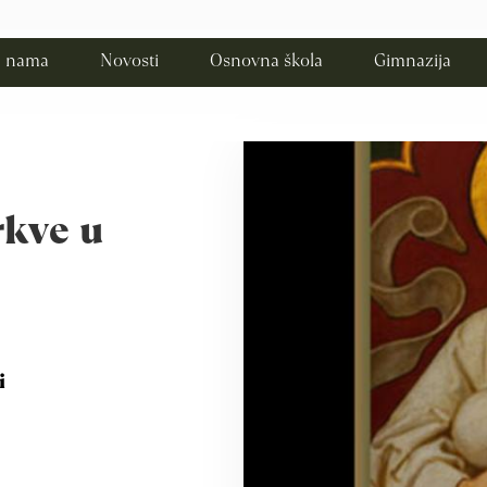
 nama
Novosti
Osnovna škola
Gimnazija
rkve u
i