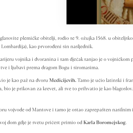
lasovite plemićke obitelji, rodio se 9. ožujka 1568. u obiteljs
, Lombardija), kao prvorođeni sin nasljednik.
rijeru vojnika i dvoranina i sam dječak sanjao je o vojničkom po
tve i ljubavi prema dragom Bogu i siromasima.
vio je kao paž na dvoru
Medicijevih.
Tamo je učio latinski i fran
 bio je prikovan za krevet, ali sve to prihvatio je kao blagoslov
dvoru vojvode od Mantove i tamo je ostao zaprepašten nasilni
svoj dom gdje je svetu pričest primio od
Karla Boromejskog
.