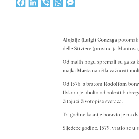
Facebook
LinkedIn
Viber
WhatsApp
Messenger
Alojzije (Luigi) Gonzaga
potomak g
delle Stiviere (provincija Mantova
Od malih nogu spremali su ga za ka
majka
Marta
naučila važnosti moli
Od 1576. s bratom
Rodolfom
bora
Uskoro je obolio od bolesti bubrega,
čitajući životopise svetaca.
Tri godine kasnije boravio je na 
Sljedeće godine, 1579. vratio se u 