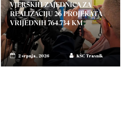
VJERSKIH ZAJEDNICA ZA
REALIZACIJU 26 PROJEKATA
VRIJEDNIH 764.734 KM
2 srpnja, 2026
KŠC Travnik