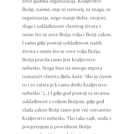
zove ljudska organizacija. Kraljevstvo
Božje, naime, nije ni teritorij, ni snaga, ni
organizacija, nego stanje duha, savjesti,
sloge i usklađenosti vlastitog života s
onim što se zove Božja volja i Božji zakon.
I tamo gdje postoji usklađenost naših
života s onim što se zove volja Božja,
Božja pravila tamo jest Kraljevstvo
nebesko. Stoga Isus na mnogo mjesta
tumačeći vlastita djela, kaže: ‘Ako ja činim
to i to zaista je k vama došlo Kraljevstvo
nebesko.’ (…) I gdje god postoji ta stvarna
usklađenost s voljom Božjom, gdje god
vlada zakon Božji tamo jest već ostvareno
Kraljevstvo nebesko. Tko tako radi, onda s
povjerenjem u providnost Božju