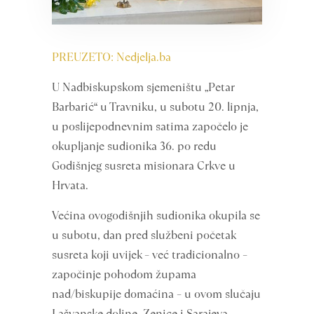
PREUZETO: Nedjelja.ba
U Nadbiskupskom sjemeništu „Petar
Barbarić“ u Travniku, u subotu 20. lipnja,
u poslijepodnevnim satima započelo je
okupljanje sudionika 36. po redu
Godišnjeg susreta misionara Crkve u
Hrvata.
Većina ovogodišnjih sudionika okupila se
u subotu, dan pred službeni početak
susreta koji uvijek – već tradicionalno –
započinje pohodom župama
nad/biskupije domaćina – u ovom slučaju
Lašvanske doline, Zenice i Sarajeva.