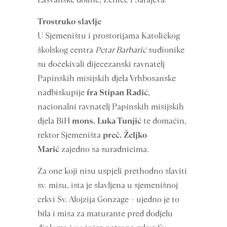
Trostruko slavlje
U Sjemeništu i prostorijama Katoličkog
školskog centra
Petar Barbarić
sudionike
su dočekivali dijecezanski ravnatelj
Papinskih misijskih djela Vrhbosanske
nadbiskupije
fra Stipan Radić
,
nacionalni ravnatelj Papinskih misijskih
djela BiH
mons. Luka Tunjić
te domaćin,
rektor Sjemeništa
preč. Željko
Marić
zajedno sa suradnicima.
Za one koji nisu uspjeli prethodno slaviti
sv. misu, ista je slavljena u sjemenišnoj
crkvi Sv. Alojzija Gonzage – ujedno je to
bila i misa za maturante pred dodjelu