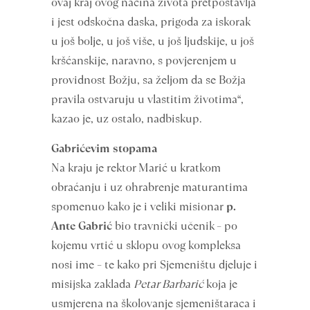
ovaj kraj ovog načina života pretpostavlja
i jest odskočna daska, prigoda za iskorak
u još bolje, u još više, u još ljudskije, u još
kršćanskije, naravno, s povjerenjem u
providnost Božju, sa željom da se Božja
pravila ostvaruju u vlastitim životima“,
kazao je, uz ostalo, nadbiskup.
Gabrićevim stopama
Na kraju je rektor Marić u kratkom
obraćanju i uz ohrabrenje maturantima
spomenuo kako je i veliki misionar
p.
Ante Gabrić
bio travnički učenik – po
kojemu vrtić u sklopu ovog kompleksa
nosi ime – te kako pri Sjemeništu djeluje i
misijska zaklada
Petar Barbarić
koja je
usmjerena na školovanje sjemeništaraca i