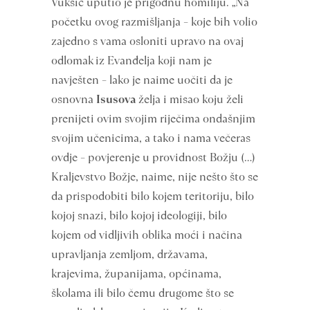
Vukšić uputio je prigodnu homiliju. „Na
početku ovog razmišljanja – koje bih volio
zajedno s vama osloniti upravo na ovaj
odlomak iz Evanđelja koji nam je
navješten – lako je naime uočiti da je
osnovna
Isusova
želja i misao koju želi
prenijeti ovim svojim riječima ondašnjim
svojim učenicima, a tako i nama večeras
ovdje – povjerenje u providnost Božju (…)
Kraljevstvo Božje, naime, nije nešto što se
da prispodobiti bilo kojem teritoriju, bilo
kojoj snazi, bilo kojoj ideologiji, bilo
kojem od vidljivih oblika moći i načina
upravljanja zemljom, državama,
krajevima, županijama, općinama,
školama ili bilo čemu drugome što se