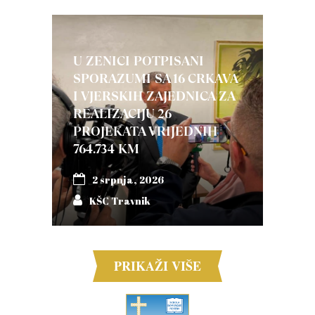
U ZENICI POTPISANI
SPORAZUMI SA 16 CRKAVA
I VJERSKIH ZAJEDNICA ZA
REALIZACIJU 26
PROJEKATA VRIJEDNIH
764.734 KM
2 srpnja, 2026
KŠC Travnik
PRIKAŽI VIŠE