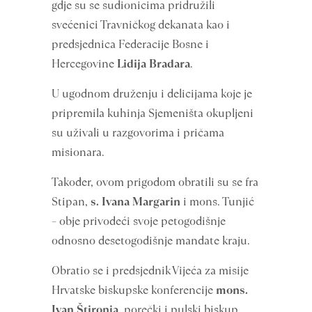
gdje su se sudionicima pridružili
svećenici Travničkog dekanata kao i
predsjednica Federacije Bosne i
Hercegovine
Lidija Bradara
.
U ugodnom druženju i delicijama koje je
pripremila kuhinja Sjemeništa okupljeni
su uživali u razgovorima i pričama
misionara.
Također, ovom prigodom obratili su se fra
Stipan,
s. Ivana Margarin
i mons. Tunjić
– obje privodeći svoje petogodišnje
odnosno desetogodišnje mandate kraju.
Obratio se i predsjednik Vijeća za misije
Hrvatske biskupske konferencije
mons.
Ivan Štironja
, porečki i pulski biskup,