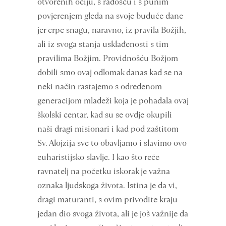
otvorenih očiju, s radošću i s punim
povjerenjem gleda na svoje buduće dane
jer crpe snagu, naravno, iz pravila Božjih,
ali iz svoga stanja usklađenosti s tim
pravilima Božjim. Providnošću Božjom
dobili smo ovaj odlomak danas kad se na
neki način rastajemo s određenom
generacijom mladeži koja je pohađala ovaj
školski centar, kad su se ovdje okupili
naši dragi misionari i kad pod zaštitom
Sv. Alojzija sve to obavljamo i slavimo ovo
euharistijsko slavlje. I kao što reče
ravnatelj na početku iskorak je važna
oznaka ljudskoga života. Istina je da vi,
dragi maturanti, s ovim privodite kraju
jedan dio svoga života, ali je još važnije da