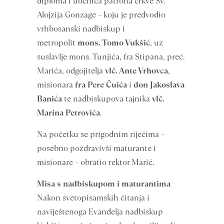
diploma i uočnica patrona crkve Sv.
Alojzija Gonzage – koju je predvodio
vrhbosanski nadbiskup i
metropolit
mons. Tomo Vukšić
, uz
suslavlje mons. Tunjića, fra Stipana, preč.
Marića, odgojitelja
vlč. Ante Vrhovca
,
misionara
fra Pere Čuića
i
don Jakoslava
Banića
te nadbiskupova tajnika
vlč.
Marina Petrovića
.
Na početku se prigodnim riječima –
posebno pozdravivši maturante i
misionare – obratio rektor Marić.
Misa s nadbiskupom i maturantima
Nakon svetopisamskih čitanja i
naviještenoga Evanđelja nadbiskup