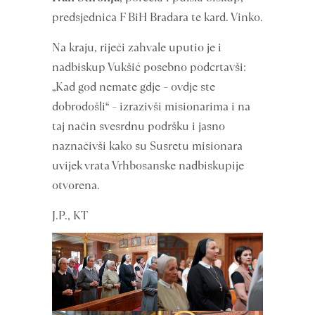
predsjednica F BiH Bradara te kard. Vinko.
Na kraju, riječi zahvale uputio je i
nadbiskup Vukšić posebno podcrtavši:
„Kad god nemate gdje – ovdje ste
dobrodošli“ – izrazivši misionarima i na
taj način svesrdnu podršku i jasno
naznačivši kako su Susretu misionara
uvijek vrata Vrhbosanske nadbiskupije
otvorena.
J.P., KT