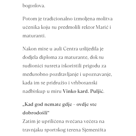
bogoslova.
Potom je tradicionalno izmoljena molitva
učenika koju su predmolili rektor Marić i
maturanti.
Nakon mise u auli Centra uslijedila je
dodjela diploma za maturante, dok su
sudionici susreta iskoristili prigodu za
međusobno pozdravljanje i upoznavanje,
kada im se pridružio i vrhbosanski
nadbiskup u miru
Vinko kard. Puljić
.
„Kad god nemate gdje – ovdje ste
dobrodošli“
Zatim je upriličena svečana večera na
travnjaku sportskog terena Sjemeništa