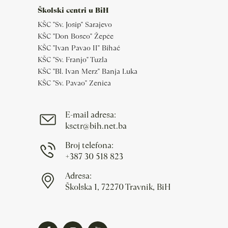
Školski centri u BiH
KŠC "Sv. Josip" Sarajevo
KŠC "Don Bosco" Žepče
KŠC "Ivan Pavao II" Bihać
KŠC "Sv. Franjo" Tuzla
KŠC "Bl. Ivan Merz" Banja Luka
KŠC "Sv. Pavao" Zenica
E-mail adresa:
ksctr@bih.net.ba
Broj telefona:
+387 30 518 823
Adresa:
Školska 1, 72270 Travnik, BiH