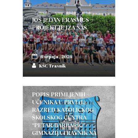
JOŠ JEDAN ERASMUS +
PROJEKT JE IZA NAS
6 srpnja, 2026
KŠC Travnik
POPIS PRIMLJENIH
UČENIKA U PRVI (I.)
RAZRED KATOLIČKOG
ŠKOLSKOG CENTRA
“PETAR BARBARIĆ”-
GIMNAZIJA TRAVNIK NA