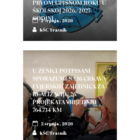
PRVOM UPISNOM ROKU U
ŠKOLSKOJ 2026./2027.
GODINI
2 srpnja, 2026
KŠC Travnik
U ZENICI POTPISANI
SPORAZUMI SA 16 CRKAVA
I VJERSKIH ZAJEDNICA ZA
REALIZACIJU 26
PROJEKATA VRIJEDNIH
764.734 KM
2 srpnja, 2026
KŠC Travnik