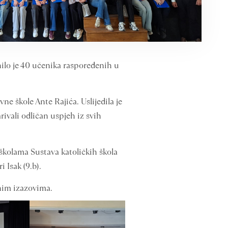
nilo je 40 učenika raspoređenih u
e škole Ante Rajića. Uslijedila je
ivali odličan uspjeh iz svih
školama Sustava katoličkih škola
 Isak (9.b).
nim izazovima.