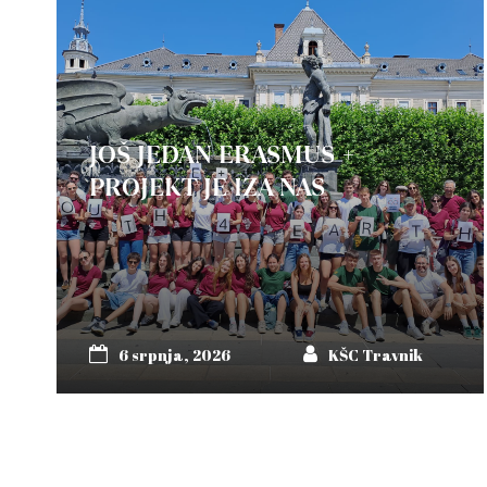
JOŠ JEDAN ERASMUS +
PROJEKT JE IZA NAS
6 srpnja, 2026
KŠC Travnik