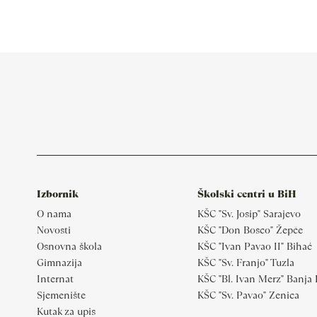
Izbornik
Školski centri u BiH
O nama
KŠC "Sv. Josip" Sarajevo
Novosti
KŠC "Don Bosco" Žepče
Osnovna škola
KŠC "Ivan Pavao II" Bihać
Gimnazija
KŠC "Sv. Franjo" Tuzla
Internat
KŠC "Bl. Ivan Merz" Banja
Sjemenište
KŠC "Sv. Pavao" Zenica
Kutak za upis