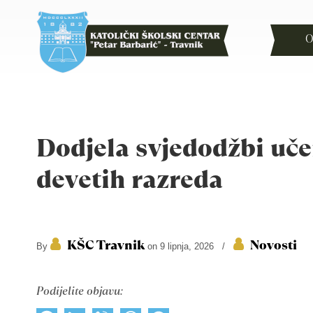
O
Dodjela svjedodžbi uč
devetih razreda
KŠC Travnik
Novosti
By
on 9 lipnja, 2026
/
Podijelite objavu: