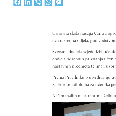
Facebook
LinkedIn
Viber
WhatsApp
Messenger
Osnovna škola našega Centra opros
dva razredna odjela, pod vodstvom r
Svečana dodjela svjedodžbi učenic
dodjela posebnih priznanja učenici
nastavnih predmeta te imali uzorno
Prema Pravilniku o utvrđivanju uv
za Europu, diploma za učenika gene
Našim malim maturantima želimo 