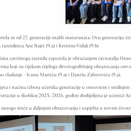
tila se od 27. generacije malih maturanata. Ovu generaciju či
azrednica Ane Rajić (9.a) i Kristine Vidak (9.b).
ima završnoga razreda započela je obraćanjem ravnatelja Osnovn
ma koji su tijekom cijeloga devetogodišnjeg obrazovanja ostvar
 vladanje – Ivanu Martiću (9.a) i Danišu Zahiroviću (9.a).
jeta i načina izbora učenika generacije u osnovnim i srednjim 
racije u školskoj 2025./2026. godini dodijeljena je učenici Azri
mnogo sreće u daljnjem obrazovanju i uspjeha u novim život