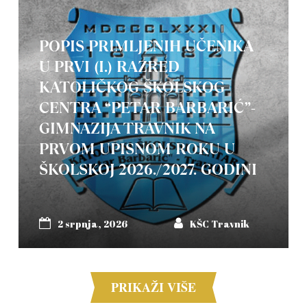
POPIS PRIMLJENIH UČENIKA
U PRVI (I.) RAZRED
KATOLIČKOG ŠKOLSKOG
CENTRA “PETAR BARBARIĆ”-
GIMNAZIJA TRAVNIK NA
PRVOM UPISNOM ROKU U
ŠKOLSKOJ 2026./2027. GODINI
2 srpnja, 2026
KŠC Travnik
PRIKAŽI VIŠE