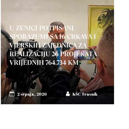
U ZENICI POTPISANI
SPORAZUMI SA 16 CRKAVA I
VJERSKIH ZAJEDNICA ZA
REALIZACIJU 26 PROJEKATA
VRIJEDNIH 764.734 KM
2 srpnja, 2026
KŠC Travnik