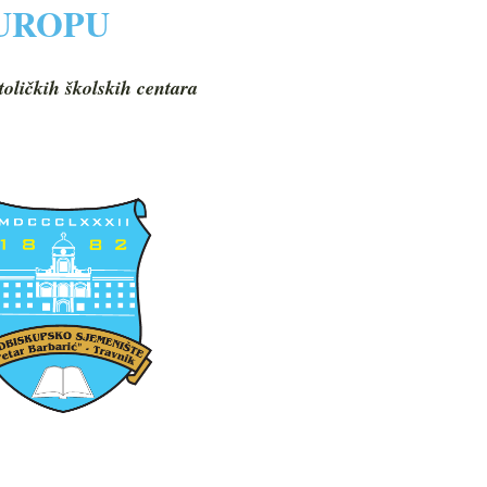
EUROPU
toličkih školskih centara