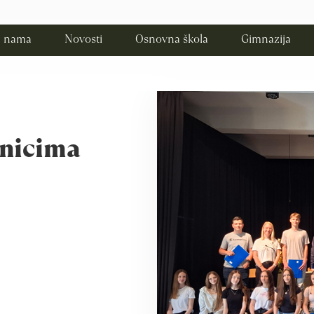
 nama
Novosti
Osnovna škola
Gimnazija
enicima