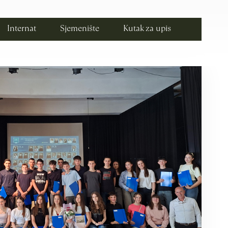
Internat
Sjemenište
Kutak za upis